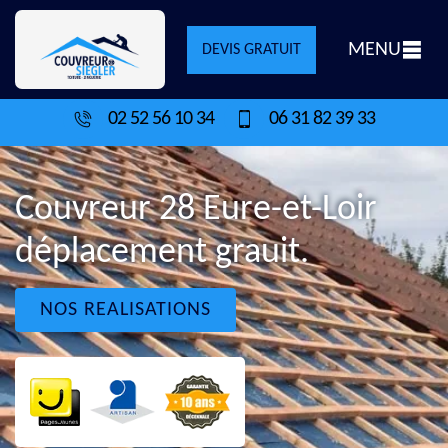
MENU
DEVIS GRATUIT
02 52 56 10 34
06 31 82 39 33
Couvreur 28 Eure-et-Loir
déplacement grauit.
NOS REALISATIONS