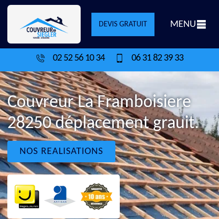
MENU
DEVIS GRATUIT
02 52 56 10 34
06 31 82 39 33
Couvreur La Framboisiere
28250 déplacement grauit.
NOS REALISATIONS