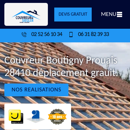
MENU
DEVIS GRATUIT
02 52 56 10 34
06 31 82 39 33
Couvreur Boutigny Prouais
28410 déplacement grauit.
NOS REALISATIONS