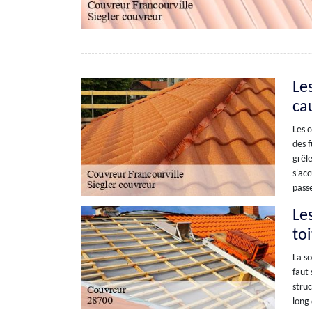
Le
cau
Les c
des f
grêle
s'acc
passe
Les
to
La so
faut 
struc
long 