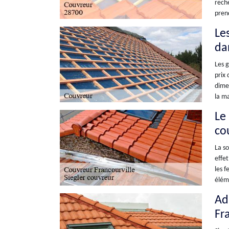
reche
prend
Les
dan
Les g
prix 
dimen
la ma
Le
co
La so
effet
les f
éléme
Ad
Fr