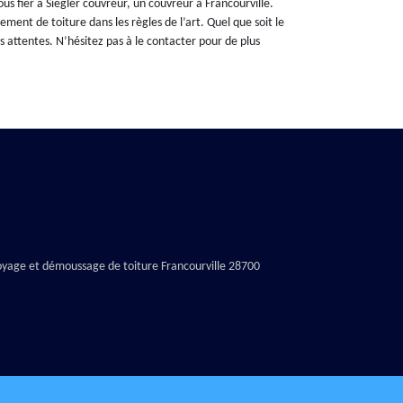
ous fier à Siegler couvreur, un couvreur à Francourville.
ment de toiture dans les règles de l’art. Quel que soit le
s attentes. N’hésitez pas à le contacter pour de plus
yage et démoussage de toiture Francourville 28700