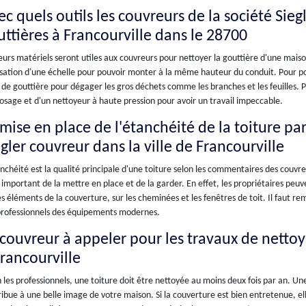
c quels outils les couvreurs de la société Sieg
uttières à Francourville dans le 28700
eurs matériels seront utiles aux couvreurs pour nettoyer la gouttière d'une maison 
lisation d'une échelle pour pouvoir monter à la même hauteur du conduit. Pour pou
 de gouttière pour dégager les gros déchets comme les branches et les feuilles. P
osage et d'un nettoyeur à haute pression pour avoir un travail impeccable.
mise en place de l'étanchéité de la toiture par
gler couvreur dans la ville de Francourville
nchéité est la qualité principale d'une toiture selon les commentaires des couvre
t important de la mettre en place et de la garder. En effet, les propriétaires peuv
es éléments de la couverture, sur les cheminées et les fenêtres de toit. Il faut r
professionnels des équipements modernes.
 couvreur à appeler pour les travaux de netto
Francourville
 les professionnels, une toiture doit être nettoyée au moins deux fois par an. U
ibue à une belle image de votre maison. Si la couverture est bien entretenue, ell