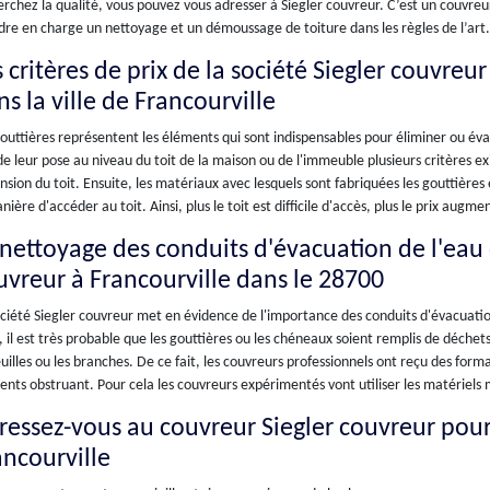
rchez la qualité, vous pouvez vous adresser à Siegler couvreur. C’est un couvreur
re en charge un nettoyage et un démoussage de toiture dans les règles de l’art.
 critères de prix de la société Siegler couvreur
s la ville de Francourville
outtières représentent les éléments qui sont indispensables pour éliminer ou évac
de leur pose au niveau du toit de la maison ou de l'immeuble plusieurs critères e
sion du toit. Ensuite, les matériaux avec lesquels sont fabriquées les gouttières 
nière d'accéder au toit. Ainsi, plus le toit est difficile d'accès, plus le prix augme
 nettoyage des conduits d'évacuation de l'eau d
uvreur à Francourville dans le 28700
ciété Siegler couvreur met en évidence de l'importance des conduits d'évacuation
, il est très probable que les gouttières ou les chéneaux soient remplis de déch
euilles ou les branches. De ce fait, les couvreurs professionnels ont reçu des form
nts obstruant. Pour cela les couvreurs expérimentés vont utiliser les matériels 
ressez-vous au couvreur Siegler couvreur pou
ancourville