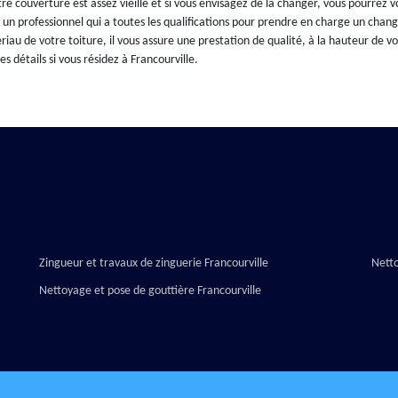
tre couverture est assez vieille et si vous envisagez de la changer, vous pourrez v
 un professionnel qui a toutes les qualifications pour prendre en charge un change
iau de votre toiture, il vous assure une prestation de qualité, à la hauteur de vo
s détails si vous résidez à Francourville.
Zingueur et travaux de zinguerie Francourville
Netto
Nettoyage et pose de gouttière Francourville