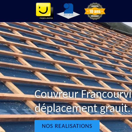
Couvreur Francourvi
déplacement grauit.
NOS REALISATIONS