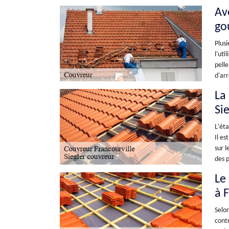
Ave
go
Plusi
l'uti
pelle
d'arr
La 
Sie
L'éta
Il es
sur l
des 
Le
à 
Selon
contr