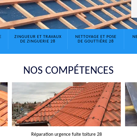
E
ZINGUEUR ET TRAVAUX
NETTOYAGE ET POSE
N
DE ZINGUERIE 28
DE GOUTTIÈRE 28
NOS COMPÉTENCES
Réparation urgence fuite toiture 28