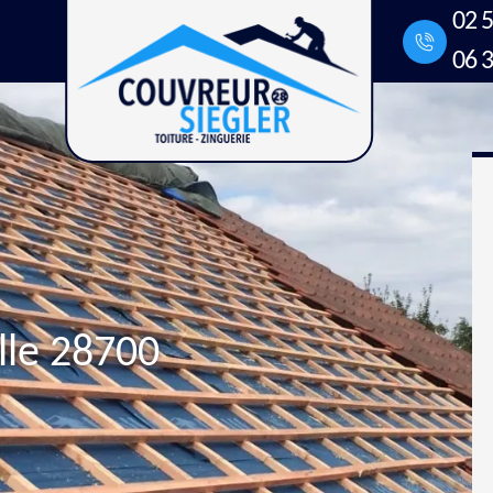
02 5
06 3
lle 28700