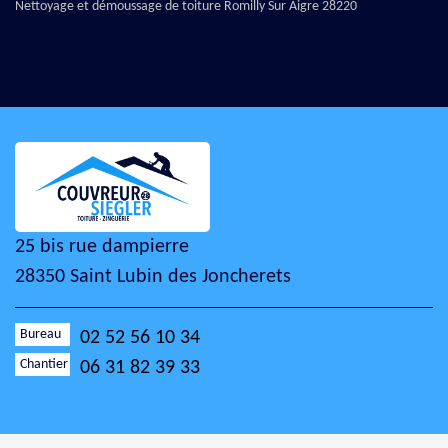
Nettoyage et démoussage de toiture Romilly Sur Aigre 28220
25 bis rue dampierre
28350 Saint Lubin des Joncherets
Bureau
02 52 56 10 34
Chantier
06 31 82 39 33