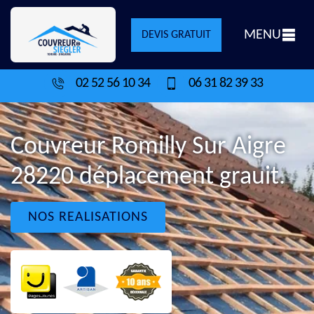
MENU
DEVIS GRATUIT
02 52 56 10 34
06 31 82 39 33
Couvreur Romilly Sur Aigre
28220 déplacement grauit.
NOS REALISATIONS