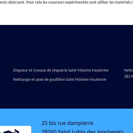
nts obstruant. Pour cela les couvreurs expérimentés vont utiliser les matériels 
Zingueur et travaux de zinguerie Saint Maixme Hauterive
Nett
2817
Nettoyage et pose de gouttière Saint Maixme Hauterive
25 bis rue dampierre
28350 Saint Lubin des Joncherets