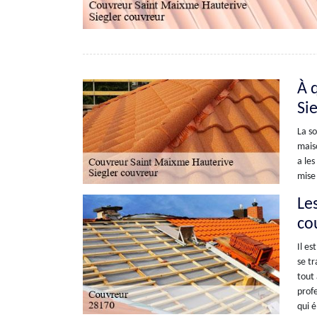
À 
Si
La so
maiso
a les
mise 
Les
co
Il es
se tr
tout 
profe
qui é