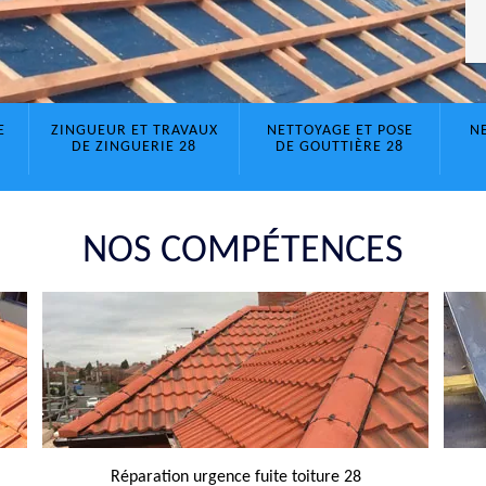
E
ZINGUEUR ET TRAVAUX
NETTOYAGE ET POSE
N
DE ZINGUERIE 28
DE GOUTTIÈRE 28
NOS COMPÉTENCES
Réparation urgence fuite toiture 28