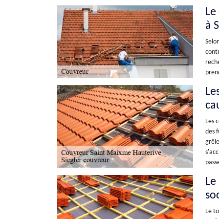
Le
à 
Selon
contr
reche
prend
Le
ca
Les c
des f
grêle
s'acc
passe
Le
so
Le to