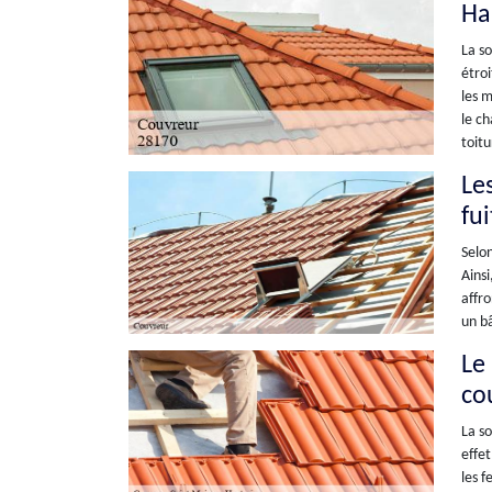
Ha
La so
étroi
les m
le ch
toitu
Le
fu
Selon
Ainsi
affro
un bâ
Le
co
La so
effet
les f