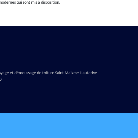
modernes qui sont mis à disposition.
oyage et démoussage de toiture Saint Maixme Hauterive
0