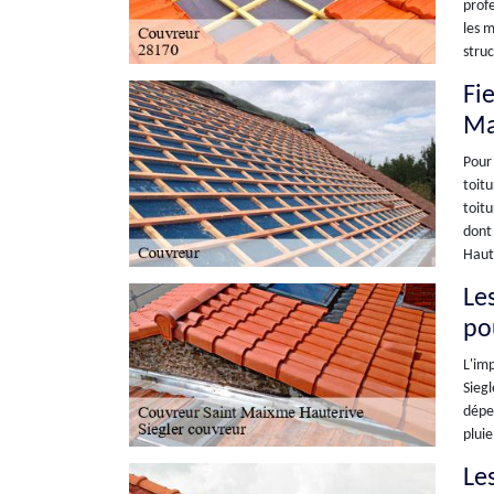
profe
les m
struc
Fi
Ma
Pour 
toitu
toitu
dont 
Haut
Le
po
L'imp
Siegl
dépen
pluie
Le