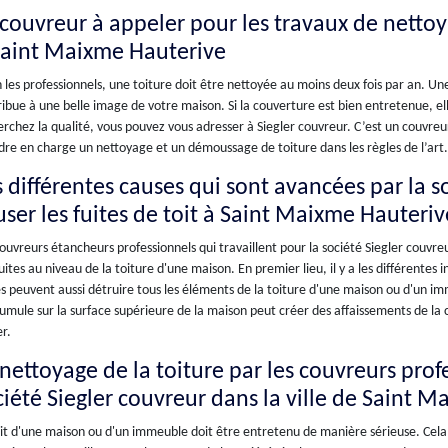
 couvreur à appeler pour les travaux de netto
Saint Maixme Hauterive
 les professionnels, une toiture doit être nettoyée au moins deux fois par an. U
ibue à une belle image de votre maison. Si la couverture est bien entretenue, ell
rchez la qualité, vous pouvez vous adresser à Siegler couvreur. C’est un couvreur
re en charge un nettoyage et un démoussage de toiture dans les règles de l’art.
s différentes causes qui sont avancées par la 
user les fuites de toit à Saint Maixme Hauteri
ouvreurs étancheurs professionnels qui travaillent pour la société Siegler couvr
uites au niveau de la toiture d'une maison. En premier lieu, il y a les différentes
s peuvent aussi détruire tous les éléments de la toiture d'une maison ou d'un imme
umule sur la surface supérieure de la maison peut créer des affaissements de la
r.
 nettoyage de la toiture par les couvreurs prof
ciété Siegler couvreur dans la ville de Saint 
it d'une maison ou d'un immeuble doit être entretenu de manière sérieuse. Cela 