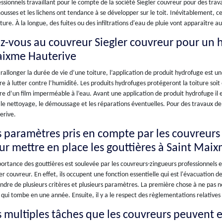
ssionnels travaillant pour le compte de la société Siegler couvreur pour des tra
ousses et les lichens ont tendance à se développer sur le toit. Inévitablement, ces
ture. À la longue, des fuites ou des infiltrations d'eau de pluie vont apparaître 
ez-vous au couvreur Siegler couvreur pour un h
ixme Hauterive
rallonger la durée de vie d’une toiture, l’application de produit hydrofuge est un
re à lutter contre l’humidité. Les produits hydrofuges protégeront la toiture soit
re d’un film imperméable à l’eau. Avant une application de produit hydrofuge il e
le nettoyage, le démoussage et les réparations éventuelles. Pour des travaux de 
erive.
s paramètres pris en compte par les couvreurs 
ur mettre en place les gouttières à Saint Mai
ortance des gouttières est soulevée par les couvreurs-zingueurs professionnels e
er couvreur. En effet, ils occupent une fonction essentielle qui est l'évacuation de
dre de plusieurs critères et plusieurs paramètres. La première chose à ne pas né
 qui tombe en une année. Ensuite, il y a le respect des règlementations relative
s multiples tâches que les couvreurs peuvent 