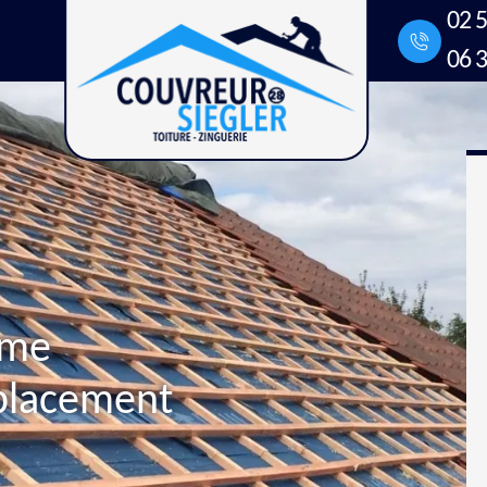
02 5
06 3
xme
placement