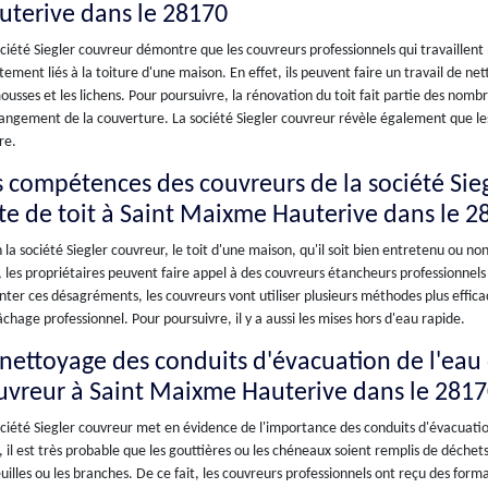
uterive dans le 28170
ciété Siegler couvreur démontre que les couvreurs professionnels qui travaillent
tement liés à la toiture d'une maison. En effet, ils peuvent faire un travail de n
ousses et les lichens. Pour poursuivre, la rénovation du toit fait partie des nom
angement de la couverture. La société Siegler couvreur révèle également que les
re.
s compétences des couvreurs de la société Sie
ite de toit à Saint Maixme Hauterive dans le 2
 la société Siegler couvreur, le toit d'une maison, qu'il soit bien entretenu ou n
, les propriétaires peuvent faire appel à des couvreurs étancheurs professionnel
nter ces désagréments, les couvreurs vont utiliser plusieurs méthodes plus efficace
chage professionnel. Pour poursuivre, il y a aussi les mises hors d'eau rapide.
 nettoyage des conduits d'évacuation de l'eau d
uvreur à Saint Maixme Hauterive dans le 281
ciété Siegler couvreur met en évidence de l'importance des conduits d'évacuation
, il est très probable que les gouttières ou les chéneaux soient remplis de déch
euilles ou les branches. De ce fait, les couvreurs professionnels ont reçu des form