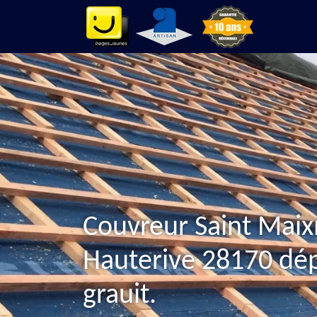
Couvreur Saint Mai
Hauterive 28170 dé
grauit.