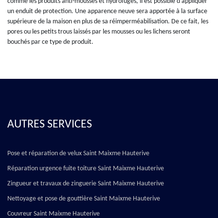
comme les produits anti-mousses et hydrofuges, il est possible d'appliquer
un enduit de protection. Une apparence neuve sera apportée à la surface
supérieure de la maison en plus de sa réimperméabilisation. De ce fait, les
pores ou les petits trous laissés par les mousses ou les lichens seront
bouchés par ce type de produit.
AUTRES SERVICES
Pose et réparation de velux Saint Maixme Hauterive
Réparation urgence fuite toiture Saint Maixme Hauterive
Zingueur et travaux de zinguerie Saint Maixme Hauterive
Nettoyage et pose de gouttière Saint Maixme Hauterive
Couvreur Saint Maixme Hauterive