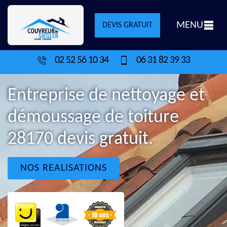
MENU
DEVIS GRATUIT
02 52 56 10 34
06 31 82 39 33
Entreprise de nettoyage et
démoussage de toiture
28170 devis gratuit.
NOS REALISATIONS