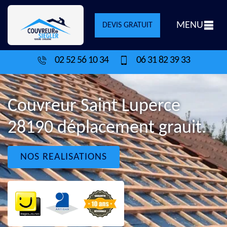
MENU
DEVIS GRATUIT
02 52 56 10 34
06 31 82 39 33
Couvreur Saint Luperce
28190 déplacement grauit.
NOS REALISATIONS