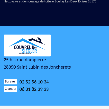
Nettoyage et démoussage de toiture Boullay Les Deux Eglises 28170
25 bis rue dampierre
28350 Saint Lubin des Joncherets
Bureau
02 52 56 10 34
Chantier
06 31 82 39 33