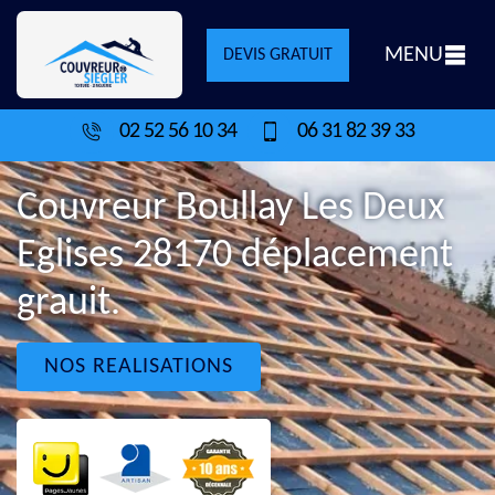
MENU
DEVIS GRATUIT
02 52 56 10 34
06 31 82 39 33
Couvreur Boullay Les Deux
Eglises 28170 déplacement
grauit.
NOS REALISATIONS