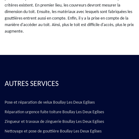
critères existent. En premier lieu, les couvreurs devront mesurer la
dimension du toit. Ensuite, les matériaux avec lesquels sont fabriquées les
gouttières entrent aussi en compte. Enfin, il y a la prise en compte de la
manière d'accéder au toit. Ainsi, plus le toit est difficile d'accès, plus le prix
augmente.
AUTRES SERVICES
Pose et réparation de velux Boullay Les Deux Eglises
Réparation urgence fuite toiture Boullay Les Deux Eglises
Zingueur et travaux de zinguerie Boullay Les Deux Eglises
Nettoyage et pose de gouttière Boullay Les Deux Eglises