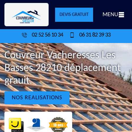
MENU
DEVIS GRATUIT
02 52 56 10 34
06 31 82 39 33
Couvreur Vacheresses Les
Basses 28210 déplacement
grauit.
NOS REALISATIONS