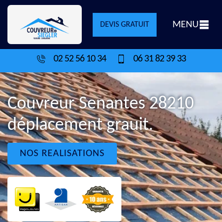
MENU
DEVIS GRATUIT
02 52 56 10 34
06 31 82 39 33
Couvreur Senantes 28210
déplacement grauit.
NOS REALISATIONS