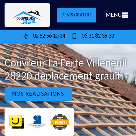
MENU
DEVIS GRATUIT
02 52 56 10 34
06 31 82 39 33
Couvreur La Ferte Villeneuil
28220 déplacement grauit.
NOS REALISATIONS