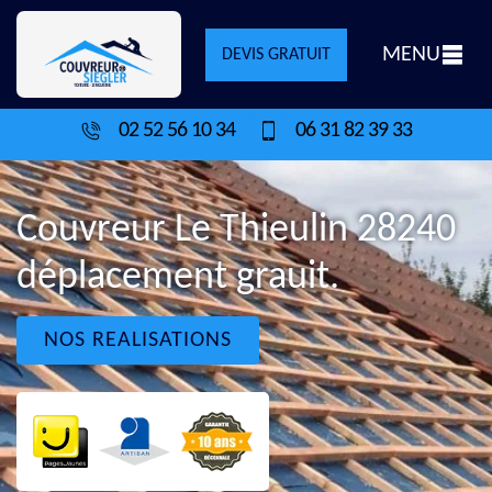
MENU
DEVIS GRATUIT
02 52 56 10 34
06 31 82 39 33
Couvreur Le Thieulin 28240
déplacement grauit.
NOS REALISATIONS