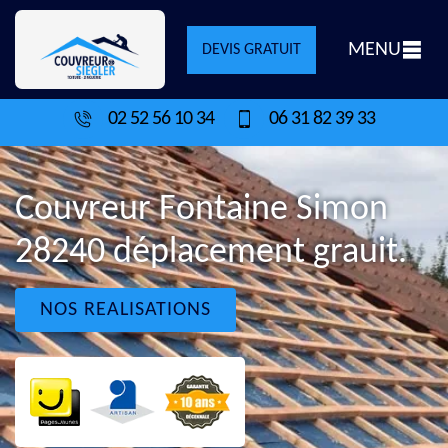
MENU
DEVIS GRATUIT
02 52 56 10 34
06 31 82 39 33
Couvreur Fontaine Simon
28240 déplacement grauit.
NOS REALISATIONS