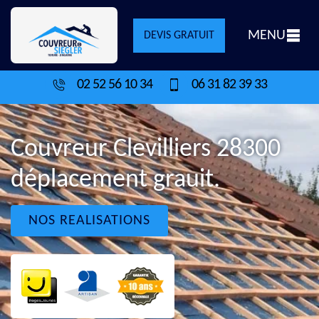
MENU
DEVIS GRATUIT
02 52 56 10 34
06 31 82 39 33
Couvreur Clevilliers 28300
déplacement grauit.
NOS REALISATIONS