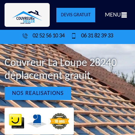
MENU
DEVIS GRATUIT
02 52 56 10 34
06 31 82 39 33
Couvreur La Loupe 28240
déplacement grauit.
NOS REALISATIONS