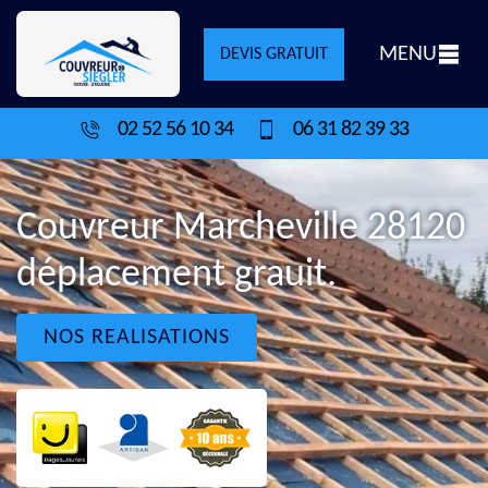
MENU
DEVIS GRATUIT
02 52 56 10 34
06 31 82 39 33
Couvreur Marcheville 28120
déplacement grauit.
NOS REALISATIONS