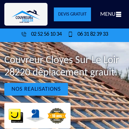
MENU
DEVIS GRATUIT
02 52 56 10 34
06 31 82 39 33
Couvreur Cloyes Sur Le Loir
28220 déplacement grauit.
NOS REALISATIONS