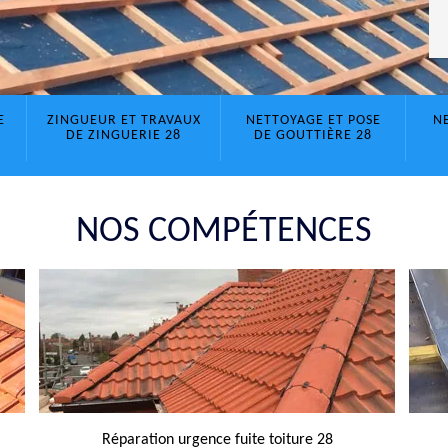
E
ZINGUEUR ET TRAVAUX
NETTOYAGE ET POSE
N
DE ZINGUERIE 28
DE GOUTTIÈRE 28
NOS COMPÉTENCES
Réparation urgence fuite toiture 28