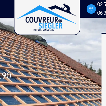
02 5
06 3
190