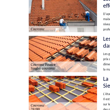
ef
D'apr
maiso
nivea
profe
Les
dan
Les g
prix 
dimen
la ma
La 
Si
L'éta
Il es
sur l
des 