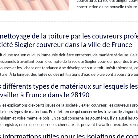
couverture. La société Siegler couv
construction d'une nouvelle toiture
 nettoyage de la toiture par les couvreurs prof
ciété Siegler couvreur dans la ville de Frunce
it d'une maison ou d'un immeuble doit être entretenu de manière sérieuse. Cela 
ssionnels travaillant pour le compte de la société Siegler couvreur pour des tra
ousses et les lichens ont tendance à se développer sur le toit. Inévitablement, ces
ture. À la longue, des fuites ou des infiltrations d'eau de pluie vont apparaître 
s différents types de matériaux sur lesquels le
availler à Frunce dans le 28190
 les explications d'experts issues de la société Siegler couvreur, les couvreurs prof
lusieurs types de matériaux. En effet, en ce qui concerne les travaux de zinguerie
minium et voire même le bois. En ce qui concerne les gouttières, il y a aussi les g
registre, en ce qui concerne les chéneaux, ils peuvent travailler avec des pierre
s informations utiles pour les isolations de com