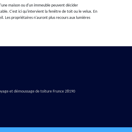
es d'une maison ou d'un immeuble peuvent décider
e. C'est ici qu'intervient la fenêtre de toit ou le velux. En
leil. Les propriétaires n'auront plus recours aux lumières
oyage et démoussage de toiture Frunce 28190