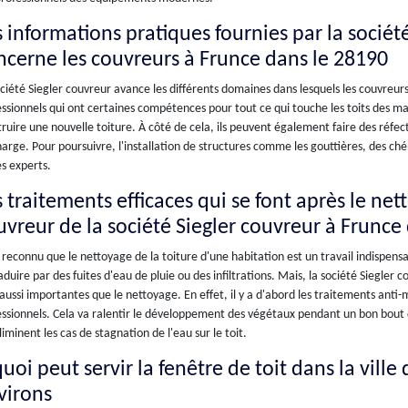
s informations pratiques fournies par la sociét
ncerne les couvreurs à Frunce dans le 28190
ciété Siegler couvreur avance les différents domaines dans lesquels les couvreurs pe
ssionnels qui ont certaines compétences pour tout ce qui touche les toits des ma
ruire une nouvelle toiture. À côté de cela, ils peuvent également faire des réfec
arge. Pour poursuivre, l'installation de structures comme les gouttières, des ch
s experts.
 traitements efficaces qui se font après le net
uvreur de la société Siegler couvreur à Frunce
t reconnu que le nettoyage de la toiture d'une habitation est un travail indispensa
aduire par des fuites d'eau de pluie ou des infiltrations. Mais, la société Siegler 
aussi importantes que le nettoyage. En effet, il y a d'abord les traitements anti
ssionnels. Cela va ralentir le développement des végétaux pendant un bon bout de
liminent les cas de stagnation de l'eau sur le toit.
uoi peut servir la fenêtre de toit dans la ville
virons