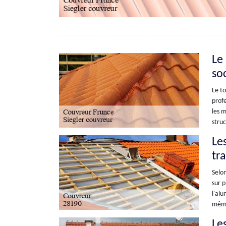
Le
so
Le to
profe
les m
struc
Le
tr
Selon
sur p
l'alu
même 
Le