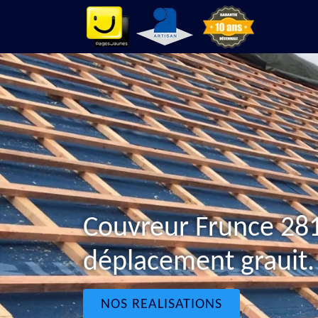
Couvreur Frunce 28
déplacement grauit.
NOS REALISATIONS