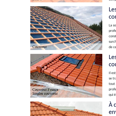
Le
co
La so
profe
const
surch
de ce
Les
co
Il es
se tr
tout 
profe
qui é
À q
en