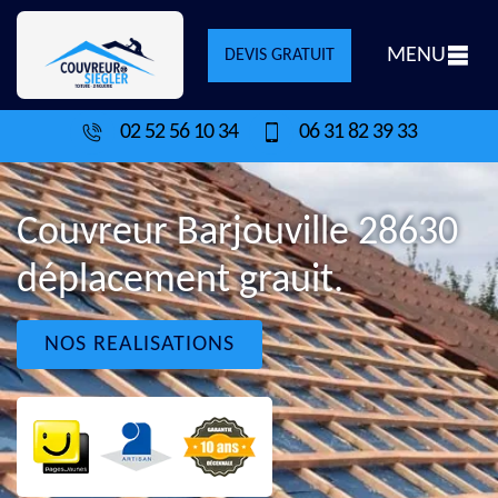
MENU
DEVIS GRATUIT
02 52 56 10 34
06 31 82 39 33
Couvreur Barjouville 28630
déplacement grauit.
NOS REALISATIONS