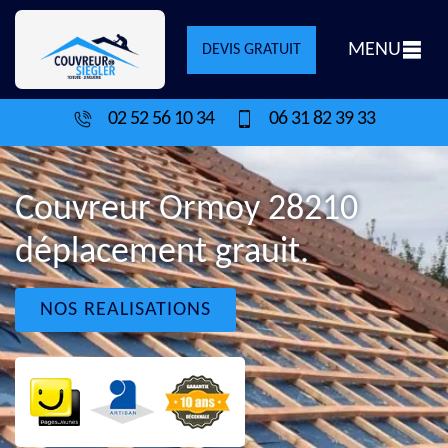
MENU
DEVIS GRATUIT
02 52 56 10 34
06 31 82 39 33
Couvreur Ormoy 28210
déplacement grauit.
NOS REALISATIONS