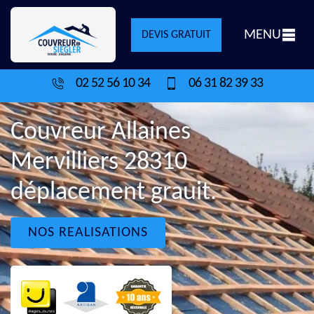
MENU
DEVIS GRATUIT
02 52 56 10 34
06 31 82 39 33
Couvreur Allaines
Mervilliers 28310
déplacement grauit.
NOS REALISATIONS