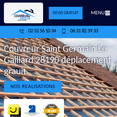
MENU
DEVIS GRATUIT
02 52 56 10 34
06 31 82 39 33
Couvreur Saint Germain Le
Gaillard 28190 déplacement
grauit.
NOS REALISATIONS