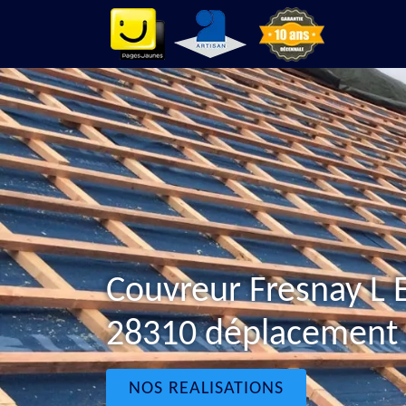
Couvreur Fresnay L
28310 déplacement g
NOS REALISATIONS