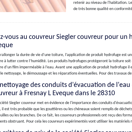
retenir au niveau de l'habitation. L
de très bonne qualité en conformité
ez-vous au couvreur Siegler couvreur pour un h
eque
rallonger la durée de vie d’une toiture, l’application de produit hydrofuge est un
re à lutter contre l’humidité. Les produits hydrofuges protégeront la toiture soit
re d’un film imperméable à l’eau. Avant une application de produit hydrofuge il e
le nettoyage, le démoussage et les réparations éventuelles. Pour des travaux de 
 nettoyage des conduits d'évacuation de l'eau d
uvreur à Fresnay L Eveque dans le 28310
ciété Siegler couvreur met en évidence de l'importance des conduits d'évacuation
, il est très probable que les gouttières ou les chéneaux soient remplis de déch
euilles ou les branches. De ce fait, les couvreurs professionnels ont reçu des form
nts obstruant. Pour cela les couvreurs expérimentés vont utiliser les matériels 