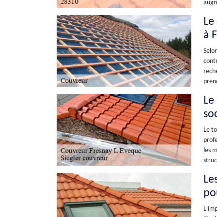
augme
Le
à 
Selon
contr
reche
prend
Le
so
Le to
profe
les m
struc
Le
po
L'imp