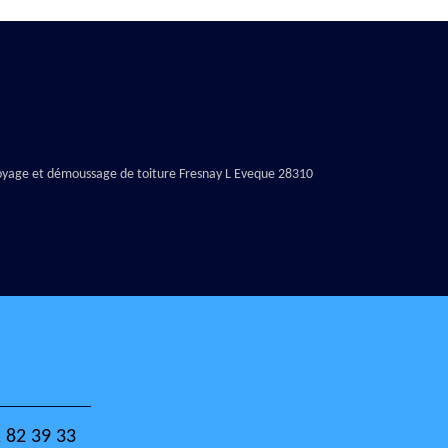
oyage et démoussage de toiture Fresnay L Eveque 28310
 82 39 33