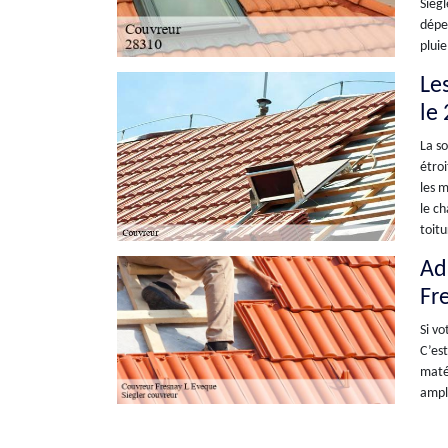
Siegl
dépen
pluie
Le
le
La so
étroi
les m
le ch
toitu
Ad
Fr
Si vo
C’est
matér
ample