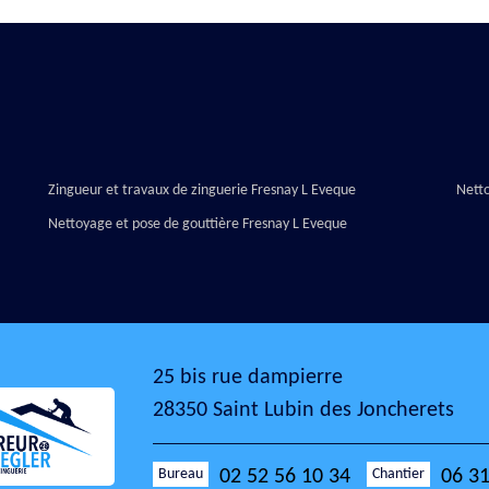
Zingueur et travaux de zinguerie Fresnay L Eveque
Nett
Nettoyage et pose de gouttière Fresnay L Eveque
25 bis rue dampierre
28350 Saint Lubin des Joncherets
Bureau
Chantier
02 52 56 10 34
06 31