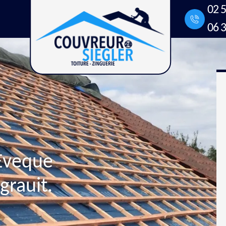
02 5
06 3
 Eveque
rauit.