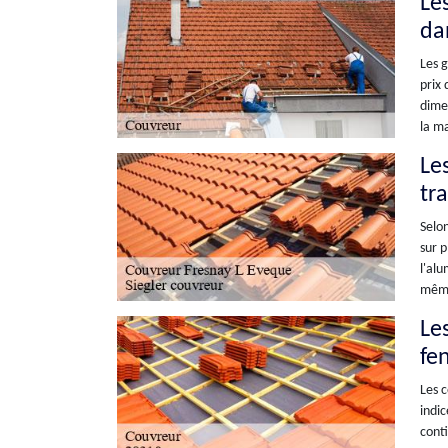
Les
da
Les g
prix 
dimen
la ma
Le
tr
Selon
sur p
l'alu
même 
Les
fen
Les c
indic
conti