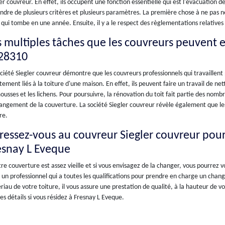
er couvreur. En effet, ils occupent une fonction essentielle qui est l'évacuation de
dre de plusieurs critères et plusieurs paramètres. La première chose à ne pas né
 qui tombe en une année. Ensuite, il y a le respect des règlementations relative
s multiples tâches que les couvreurs peuvent 
 28310
ciété Siegler couvreur démontre que les couvreurs professionnels qui travaillent
tement liés à la toiture d'une maison. En effet, ils peuvent faire un travail de n
ousses et les lichens. Pour poursuivre, la rénovation du toit fait partie des nom
angement de la couverture. La société Siegler couvreur révèle également que les
re.
ressez-vous au couvreur Siegler couvreur pou
esnay L Eveque
tre couverture est assez vieille et si vous envisagez de la changer, vous pourrez 
 un professionnel qui a toutes les qualifications pour prendre en charge un change
iau de votre toiture, il vous assure une prestation de qualité, à la hauteur de vo
s détails si vous résidez à Fresnay L Eveque.