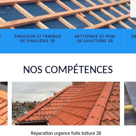
E
ZINGUEUR ET TRAVAUX
NETTOYAGE ET POSE
N
DE ZINGUERIE 28
DE GOUTTIÈRE 28
NOS COMPÉTENCES
Réparation urgence fuite toiture 28