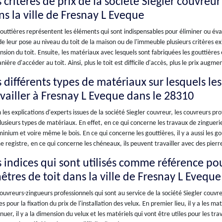
 critères de prix de la société Siegler couvreur
ns la ville de Fresnay L Eveque
outtières représentent les éléments qui sont indispensables pour éliminer ou évac
de leur pose au niveau du toit de la maison ou de l'immeuble plusieurs critères e
sion du toit. Ensuite, les matériaux avec lesquels sont fabriquées les gouttières 
nière d'accéder au toit. Ainsi, plus le toit est difficile d'accès, plus le prix augme
s différents types de matériaux sur lesquels le
availler à Fresnay L Eveque dans le 28310
 les explications d'experts issues de la société Siegler couvreur, les couvreurs prof
lusieurs types de matériaux. En effet, en ce qui concerne les travaux de zinguerie
minium et voire même le bois. En ce qui concerne les gouttières, il y a aussi les g
registre, en ce qui concerne les chéneaux, ils peuvent travailler avec des pierre
 indices qui sont utilisés comme référence pour
êtres de toit dans la ville de Fresnay L Eveque
ouvreurs-zingueurs professionnels qui sont au service de la société Siegler couvre
es pour la fixation du prix de l'installation des velux. En premier lieu, il y a les 
nuer, il y a la dimension du velux et les matériels qui vont être utiles pour les tr