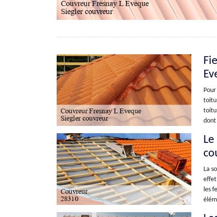
Fi
Ev
Pour 
toitu
toitu
dont 
Le
co
La so
effet
les f
éléme