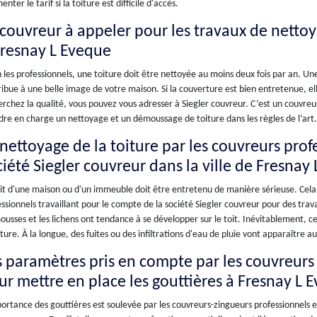
nter le tarif si la toiture est difficile d'accès.
 couvreur à appeler pour les travaux de netto
Fresnay L Eveque
 les professionnels, une toiture doit être nettoyée au moins deux fois par an. U
ibue à une belle image de votre maison. Si la couverture est bien entretenue, ell
rchez la qualité, vous pouvez vous adresser à Siegler couvreur. C’est un couvreur
re en charge un nettoyage et un démoussage de toiture dans les règles de l’art.
 nettoyage de la toiture par les couvreurs prof
ciété Siegler couvreur dans la ville de Fresnay
it d'une maison ou d'un immeuble doit être entretenu de manière sérieuse. Cela 
ssionnels travaillant pour le compte de la société Siegler couvreur pour des tra
ousses et les lichens ont tendance à se développer sur le toit. Inévitablement, ces
ture. À la longue, des fuites ou des infiltrations d'eau de pluie vont apparaître 
s paramètres pris en compte par les couvreurs 
ur mettre en place les gouttières à Fresnay L 
ortance des gouttières est soulevée par les couvreurs-zingueurs professionnels e