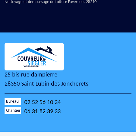
Nettoyage et démoussage de toiture Faverolles 28210
25 bis rue dampierre
28350 Saint Lubin des Joncherets
Bureau
02 52 56 10 34
Chantier
06 31 82 39 33