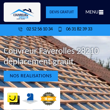
MENU
DEVIS GRATUIT
02 52 56 10 34
06 31 82 39 33
Couvreur Faverolles 28210
déplacement grauit.
NOS REALISATIONS