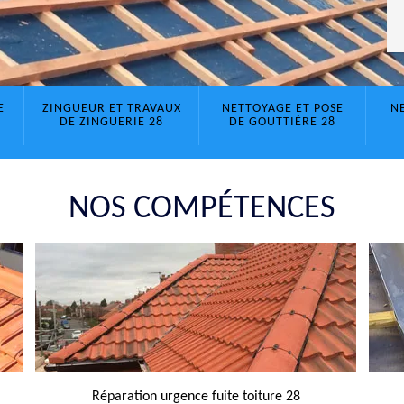
E
ZINGUEUR ET TRAVAUX
NETTOYAGE ET POSE
N
DE ZINGUERIE 28
DE GOUTTIÈRE 28
NOS COMPÉTENCES
Réparation urgence fuite toiture 28