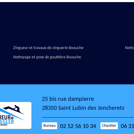
Zingueur et travaux de zinguerie Beauche
Nett
Nettoyage et pose de gouttière Beauche
25 bis rue dampierre
28350 Saint Lubin des Joncherets
Bureau
Chantier
02 52 56 10 34
06 31