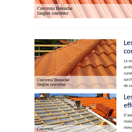
Le
co
La so
profe
const
surch
de ce
Le
ef
D'apr
maiso
nivea