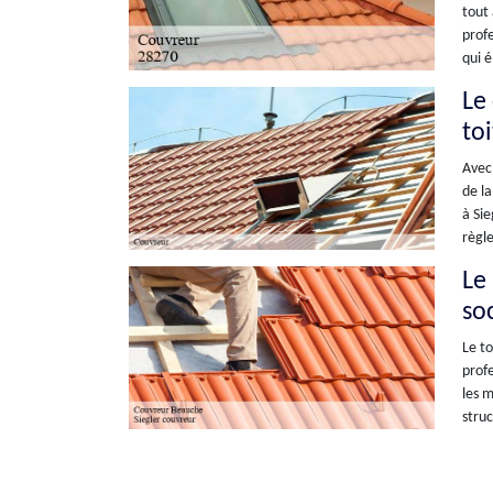
tout 
profe
qui é
Le
to
Avec 
de la
à Sie
règle
Le
so
Le to
profe
les m
struc