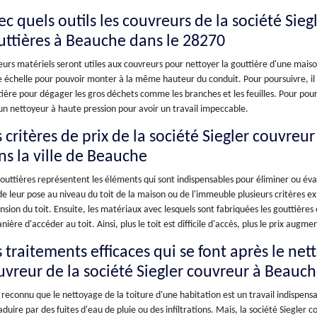
c quels outils les couvreurs de la société Sieg
uttières à Beauche dans le 28270
eurs matériels seront utiles aux couvreurs pour nettoyer la gouttière d'une maison d
 échelle pour pouvoir monter à la même hauteur du conduit. Pour poursuivre, il f
ière pour dégager les gros déchets comme les branches et les feuilles. Pour pour
un nettoyeur à haute pression pour avoir un travail impeccable.
 critères de prix de la société Siegler couvreur
ns la ville de Beauche
outtières représentent les éléments qui sont indispensables pour éliminer ou évac
de leur pose au niveau du toit de la maison ou de l'immeuble plusieurs critères e
sion du toit. Ensuite, les matériaux avec lesquels sont fabriquées les gouttières 
nière d'accéder au toit. Ainsi, plus le toit est difficile d'accès, plus le prix augme
 traitements efficaces qui se font après le net
uvreur de la société Siegler couvreur à Beauc
t reconnu que le nettoyage de la toiture d'une habitation est un travail indispensa
aduire par des fuites d'eau de pluie ou des infiltrations. Mais, la société Siegler 