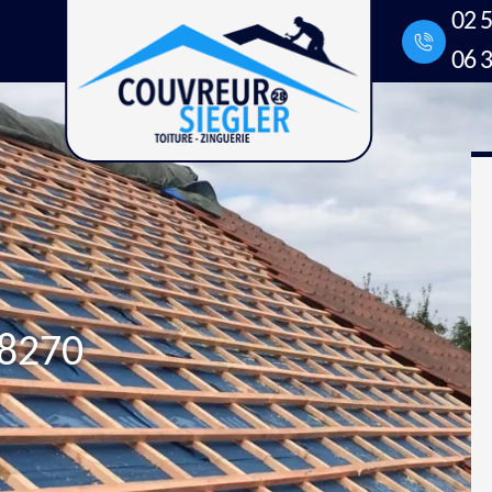
02 5
06 3
28270