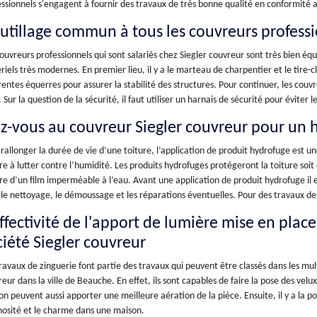
ssionnels s'engagent à fournir des travaux de très bonne qualité en conformité a
outillage commun à tous les couvreurs professi
ouvreurs professionnels qui sont salariés chez Siegler couvreur sont très bien équ
iels très modernes. En premier lieu, il y a le marteau de charpentier et le tire-c
rentes équerres pour assurer la stabilité des structures. Pour continuer, les couv
. Sur la question de la sécurité, il faut utiliser un harnais de sécurité pour éviter l
ez-vous au couvreur Siegler couvreur pour un 
rallonger la durée de vie d’une toiture, l’application de produit hydrofuge est un
re à lutter contre l’humidité. Les produits hydrofuges protégeront la toiture soit
re d’un film imperméable à l’eau. Avant une application de produit hydrofuge il e
le nettoyage, le démoussage et les réparations éventuelles. Pour des travaux de 
effectivité de l'apport de lumière mise en plac
ciété Siegler couvreur
ravaux de zinguerie font partie des travaux qui peuvent être classés dans les mu
eur dans la ville de Beauche. En effet, ils sont capables de faire la pose des velux
n peuvent aussi apporter une meilleure aération de la pièce. Ensuite, il y a la po
nosité et le charme dans une maison.