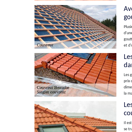
Ave
go
Plusi
d'une
goutt
et d'
Les
da
Les g
prix 
dimen
la ma
Les
co
Il es
se tr