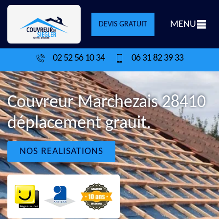
MENU
DEVIS GRATUIT
02 52 56 10 34
06 31 82 39 33
Couvreur Marchezais 28410
déplacement grauit.
NOS REALISATIONS