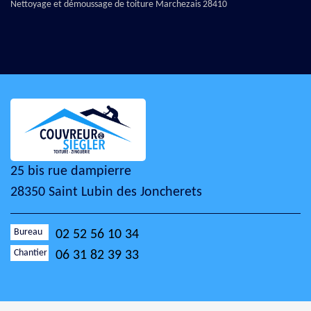
Nettoyage et démoussage de toiture Marchezais 28410
25 bis rue dampierre
28350 Saint Lubin des Joncherets
Bureau
02 52 56 10 34
Chantier
06 31 82 39 33