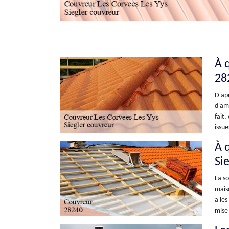
À q
28
D'apr
d'amé
fait,
issue
À 
Si
La so
maiso
a les
mise 