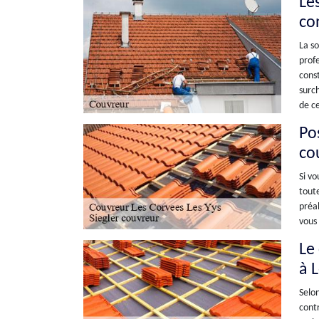
Le
co
La so
profe
const
surch
de ce
Po
co
Si vo
toute
préal
vous 
Le
à 
Selon
contr