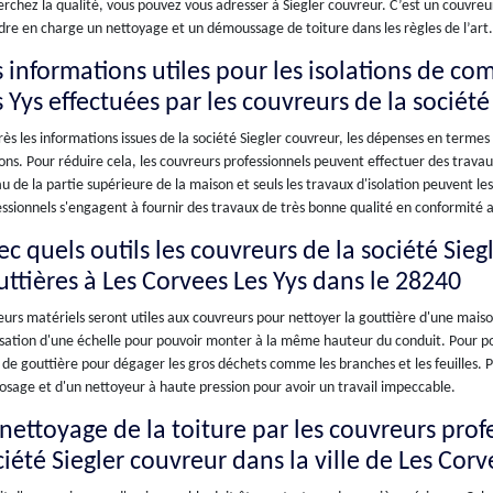
rchez la qualité, vous pouvez vous adresser à Siegler couvreur. C’est un couvreur
re en charge un nettoyage et un démoussage de toiture dans les règles de l’art.
s informations utiles pour les isolations de com
s Yys effectuées par les couvreurs de la société
ès les informations issues de la société Siegler couvreur, les dépenses en termes
ns. Pour réduire cela, les couvreurs professionnels peuvent effectuer des travaux
u de la partie supérieure de la maison et seuls les travaux d'isolation peuvent le
ssionnels s'engagent à fournir des travaux de très bonne qualité en conformité a
c quels outils les couvreurs de la société Sieg
uttières à Les Corvees Les Yys dans le 28240
eurs matériels seront utiles aux couvreurs pour nettoyer la gouttière d'une maison 
lisation d'une échelle pour pouvoir monter à la même hauteur du conduit. Pour pou
 de gouttière pour dégager les gros déchets comme les branches et les feuilles. P
osage et d'un nettoyeur à haute pression pour avoir un travail impeccable.
 nettoyage de la toiture par les couvreurs prof
iété Siegler couvreur dans la ville de Les Corv