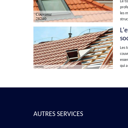
Le to
profe
les m
struc
L'
so
Les t
couvr
essen
qui a
AUTRES SERVICES