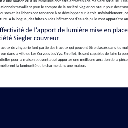
it d'une maison ou d'un immeuble doit être entretenu de manière sérieuse. Cela 
ssionnels travaillant pour le compte de la société Siegler couvreur pour des tra
ousses et les lichens ont tendance à se développer sur le toit. Inévitablement, ces
ture. À la longue, des fuites ou des infiltrations d'eau de pluie vont apparaître 
effectivité de l'apport de lumière mise en plac
ciété Siegler couvreur
ravaux de zinguerie font partie des travaux qui peuvent être classés dans les mu
eur dans la ville de Les Corvees Les Yys. En effet, ils sont capables de faire la po
tielles pour la maison peuvent aussi apporter une meilleure aération de la pièce. E
méliorent la luminosité et le charme dans une maison.