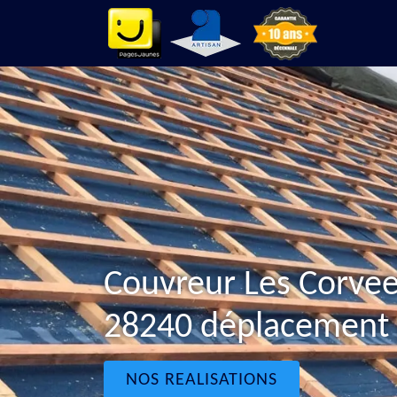
Couvreur Les Corvee
28240 déplacement g
NOS REALISATIONS