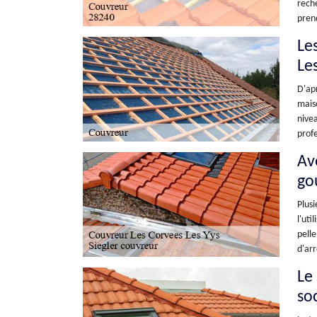
reche
prend
Le
Le
D'apr
maiso
nivea
profe
Ave
go
Plusi
l'uti
pelle
d'arr
Le
soc