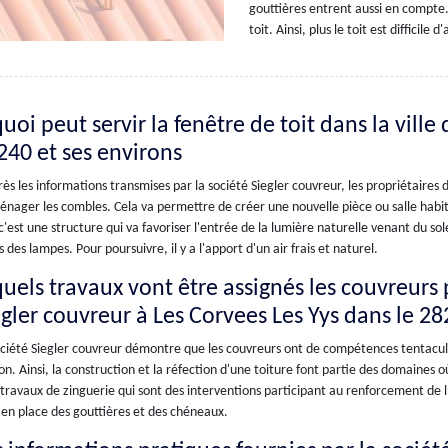
gouttières entrent aussi en compte. 
toit. Ainsi, plus le toit est difficile
uoi peut servir la fenêtre de toit dans la ville
240 et ses environs
ès les informations transmises par la société Siegler couvreur, les propriétair
nager les combles. Cela va permettre de créer une nouvelle pièce ou salle habitabl
 c'est une structure qui va favoriser l'entrée de la lumière naturelle venant du so
s des lampes. Pour poursuivre, il y a l'apport d'un air frais et naturel.
quels travaux vont être assignés les couvreurs 
egler couvreur à Les Corvees Les Yys dans le 2
ciété Siegler couvreur démontre que les couvreurs ont de compétences tentacula
n. Ainsi, la construction et la réfection d'une toiture font partie des domaines où 
 travaux de zinguerie qui sont des interventions participant au renforcement de l
en place des gouttières et des chéneaux.