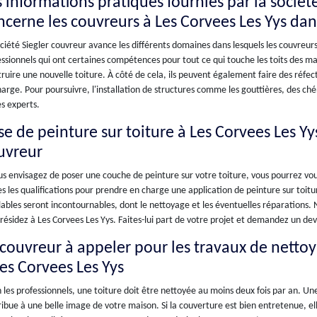
s informations pratiques fournies par la sociét
ncerne les couvreurs à Les Corvees Les Yys dan
ciété Siegler couvreur avance les différents domaines dans lesquels les couvreurs pe
ssionnels qui ont certaines compétences pour tout ce qui touche les toits des ma
ruire une nouvelle toiture. À côté de cela, ils peuvent également faire des réfec
arge. Pour poursuivre, l'installation de structures comme les gouttières, des ch
s experts.
se de peinture sur toiture à Les Corvees Les Yy
uvreur
us envisagez de poser une couche de peinture sur votre toiture, vous pourrez vou
s les qualifications pour prendre en charge une application de peinture sur toit
ables seront incontournables, dont le nettoyage et les éventuelles réparations. N
résidez à Les Corvees Les Yys. Faites-lui part de votre projet et demandez un dev
 couvreur à appeler pour les travaux de netto
Les Corvees Les Yys
 les professionnels, une toiture doit être nettoyée au moins deux fois par an. U
ibue à une belle image de votre maison. Si la couverture est bien entretenue, ell