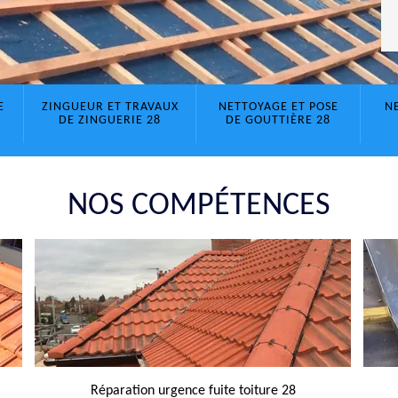
E
ZINGUEUR ET TRAVAUX
NETTOYAGE ET POSE
N
DE ZINGUERIE 28
DE GOUTTIÈRE 28
NOS COMPÉTENCES
Réparation urgence fuite toiture 28