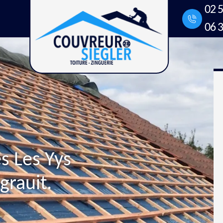
02 5
06 3
s Les Yys
rauit.