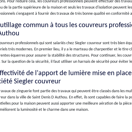
ns. Pour réduire cela, les couvreurs professionnels peuvent effectuer des travaux
u de la partie supérieure de la maison et seuls les travaux d'isolation peuvent le
ssionnels s'engagent à fournir des travaux de très bonne qualité en conformité a
outillage commun à tous les couvreurs professio
Authou
ouvreurs professionnels qui sont salariés chez Siegler couvreur sont très bien équ
iels très modernes. En premier lieu, il y a le marteau de charpentier et le tire-c
rentes équerres pour assurer la stabilité des structures. Pour continuer, les couv
. Sur la question de la sécurité, il faut utiliser un harnais de sécurité pour éviter l
effectivité de l'apport de lumière mise en plac
ciété Siegler couvreur
ravaux de zinguerie font partie des travaux qui peuvent être classés dans les mu
eur dans la ville de Saint Denis D Authou. En effet, ils sont capables de faire la p
tielles pour la maison peuvent aussi apporter une meilleure aération de la pièce. E
méliorent la luminosité et le charme dans une maison.