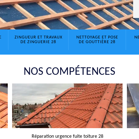
E
ZINGUEUR ET TRAVAUX
NETTOYAGE ET POSE
N
DE ZINGUERIE 28
DE GOUTTIÈRE 28
NOS COMPÉTENCES
Réparation urgence fuite toiture 28