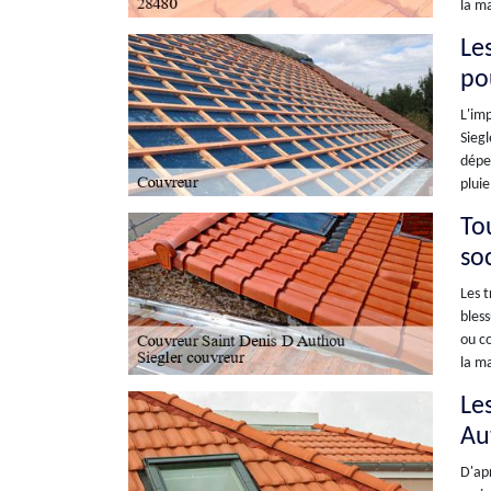
la ma
Le
po
L'imp
Siegl
dépen
pluie
To
so
Les t
bless
ou co
la ma
Les
Au
D'apr