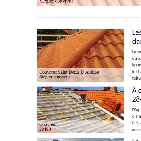
Le
da
La so
étroi
les m
le ch
toitu
À q
28
D'apr
d'amé
fait,
issue