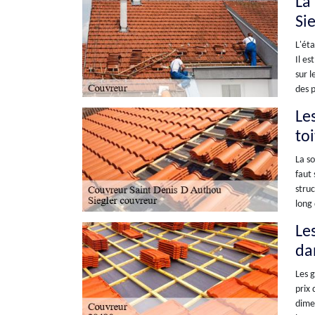
La 
Si
L'éta
Il es
sur l
des 
Les
to
La so
faut 
struc
long 
Les
da
Les g
prix 
dimen