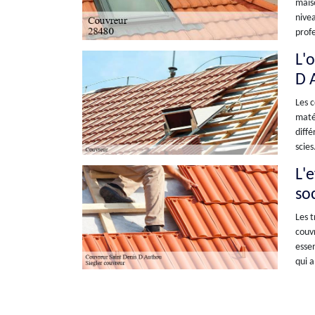
maiso
nivea
profe
L'
D 
Les c
matér
diffé
scies
L'
so
Les t
couvr
essen
qui a