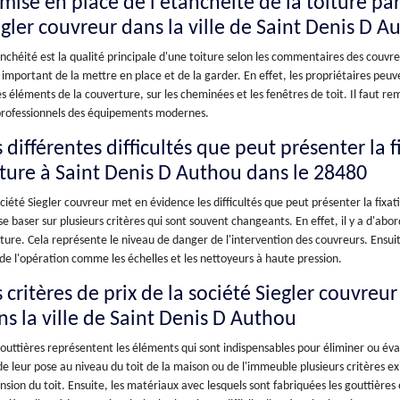
mise en place de l'étanchéité de la toiture par
egler couvreur dans la ville de Saint Denis D A
nchéité est la qualité principale d'une toiture selon les commentaires des couvre
t important de la mettre en place et de la garder. En effet, les propriétaires peuv
es éléments de la couverture, sur les cheminées et les fenêtres de toit. Il faut r
professionnels des équipements modernes.
 différentes difficultés que peut présenter la 
iture à Saint Denis D Authou dans le 28480
ciété Siegler couvreur met en évidence les difficultés que peut présenter la fixati
se baser sur plusieurs critères qui sont souvent changeants. En effet, il y a d'abo
ture. Cela représente le niveau de danger de l'intervention des couvreurs. Ensuite,
de l'opération comme les échelles et les nettoyeurs à haute pression.
 critères de prix de la société Siegler couvreur
ns la ville de Saint Denis D Authou
outtières représentent les éléments qui sont indispensables pour éliminer ou évac
de leur pose au niveau du toit de la maison ou de l'immeuble plusieurs critères e
sion du toit. Ensuite, les matériaux avec lesquels sont fabriquées les gouttières 