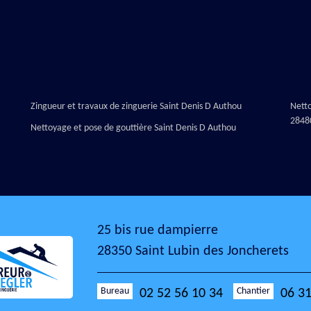
Zingueur et travaux de zinguerie Saint Denis D Authou
Nett
2848
Nettoyage et pose de gouttière Saint Denis D Authou
25 bis rue dampierre
28350 Saint Lubin des Joncherets
Bureau
Chantier
02 52 56 10 34
06 31