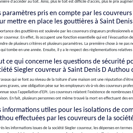
nière d'accéder au toit. Ainsi, plus le toit est difficile d'accès, plus le prix augme
s paramètres pris en compte par les couvreurs 
ur mettre en place les gouttières à Saint Deni
ortance des gouttières est soulevée par les couvreurs-zingueurs professionnels e
er couvreur. En effet, ils occupent une fonction essentielle qui est l'évacuation de
dre de plusieurs critères et plusieurs paramètres. La première chose à ne pas né
 qui tombe en une année. Ensuite, il y a le respect des règlementations relative
ut ce qui concerne les questions de sécurité po
ciété Siegler couvreur à Saint Denis D Authou 
ravaux qui se font au niveau de la toiture d'une maison ont une réputation d'êtr
ures graves, une obligation pèse sur les employeurs vis-à-vis des couvreurs profe
nnue sous l'appellation d'EPI. Les couvreurs relatent l'existence de nombreuses b
ison. En fait, plusieurs personnes ont même trouvé la mort en effectuant des en
 informations utiles pour les isolations de com
thou effectuées par les couvreurs de la sociét
ès les informations issues de la société Siegler couvreur, les dépenses en termes