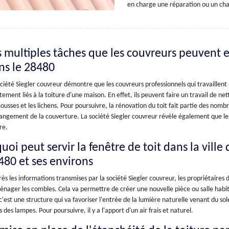
en charge une réparation ou un chan
s multiples tâches que les couvreurs peuvent 
ns le 28480
ciété Siegler couvreur démontre que les couvreurs professionnels qui travaillent
tement liés à la toiture d'une maison. En effet, ils peuvent faire un travail de n
ousses et les lichens. Pour poursuivre, la rénovation du toit fait partie des nom
angement de la couverture. La société Siegler couvreur révèle également que les
re.
uoi peut servir la fenêtre de toit dans la vill
480 et ses environs
ès les informations transmises par la société Siegler couvreur, les propriétair
nager les combles. Cela va permettre de créer une nouvelle pièce ou salle habitabl
 c'est une structure qui va favoriser l'entrée de la lumière naturelle venant du so
s des lampes. Pour poursuivre, il y a l'apport d'un air frais et naturel.