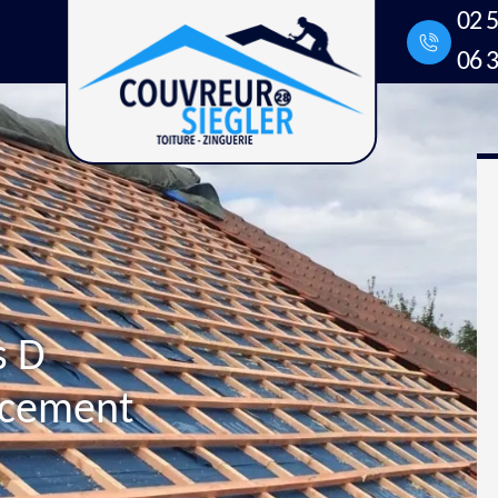
02 5
06 3
s D
acement