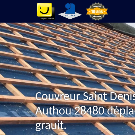
Couvreur Saint Deni
Authou 28480 dépl
grauit.