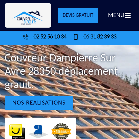
MENU
DEVIS GRATUIT
02 52 56 10 34
06 31 82 39 33
Couvreur Dampierre Sur
Avre 28350 déplacement
grauit.
NOS REALISATIONS