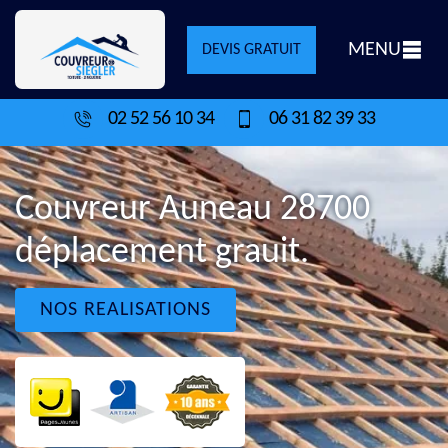
MENU
DEVIS GRATUIT
02 52 56 10 34
06 31 82 39 33
Couvreur Auneau 28700
déplacement grauit.
NOS REALISATIONS