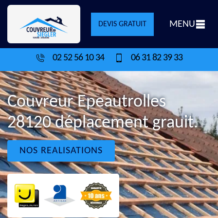
MENU
DEVIS GRATUIT
02 52 56 10 34
06 31 82 39 33
Couvreur Epeautrolles
28120 déplacement grauit.
NOS REALISATIONS