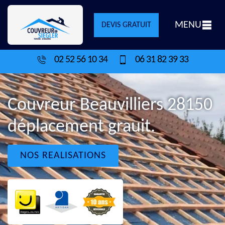
MENU
DEVIS GRATUIT
02 52 56 10 34
06 31 82 39 33
Couvreur Beauvilliers 28150
déplacement grauit.
NOS REALISATIONS