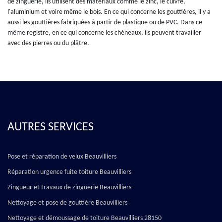
de zinguerie, ils utilisent des matériaux comme le zinc, le cuivre,
l'aluminium et voire même le bois. En ce qui concerne les gouttières, il y a
aussi les gouttières fabriquées à partir de plastique ou de PVC. Dans ce
même registre, en ce qui concerne les chéneaux, ils peuvent travailler
avec des pierres ou du plâtre.
AUTRES SERVICES
Pose et réparation de velux Beauvilliers
Réparation urgence fuite toiture Beauvilliers
Zingueur et travaux de zinguerie Beauvilliers
Nettoyage et pose de gouttière Beauvilliers
Nettoyage et démoussage de toiture Beauvilliers 28150