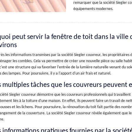
remarquer que la société Siegler co
équipements modernes.
uoi peut servir la fenêtre de toit dans la vill
virons
ès les informations transmises par la société Siegler couvreur, les propriétair
nager les combles. Cela va permettre de créer une nouvelle pièce ou salle habitabl
 c'est une structure qui va favoriser l'entrée de la lumière naturelle venant du so
s des lampes. Pour poursuivre, il y a l'apport d'un air frais et naturel.
s multiples tâches que les couvreurs peuvent 
ciété Siegler couvreur démontre que les couvreurs professionnels qui travaillent
tement liés à la toiture d'une maison. En effet, ils peuvent faire un travail de n
ousses et les lichens. Pour poursuivre, la rénovation du toit fait partie des nom
angement de la couverture. La société Siegler couvreur révèle également que les
re.
s informations pratiques fournies par la sociét