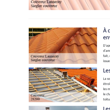
À q
en
D'apr
d'amé
fait,
issue
Le
La so
étroi
les m
le ch
toitu
Le