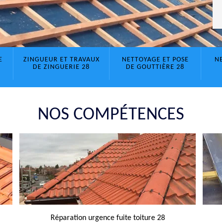
E
ZINGUEUR ET TRAVAUX
NETTOYAGE ET POSE
N
DE ZINGUERIE 28
DE GOUTTIÈRE 28
NOS COMPÉTENCES
Réparation urgence fuite toiture 28