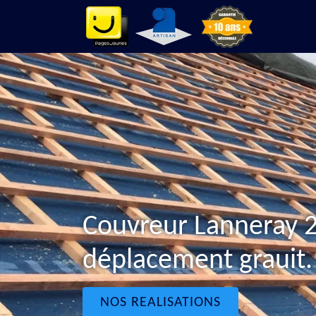
Couvreur Lanneray 
déplacement grauit.
NOS REALISATIONS