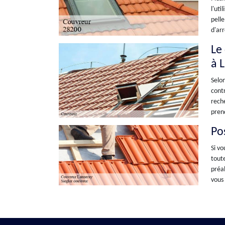
l'uti
pelle
d'arr
Le
à 
Selon
contr
reche
prend
Po
Si vo
toute
préal
vous 