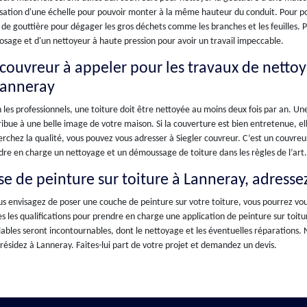
lisation d'une échelle pour pouvoir monter à la même hauteur du conduit. Pour pou
 de gouttière pour dégager les gros déchets comme les branches et les feuilles. P
osage et d'un nettoyeur à haute pression pour avoir un travail impeccable.
 couvreur à appeler pour les travaux de netto
Lanneray
 les professionnels, une toiture doit être nettoyée au moins deux fois par an. U
ibue à une belle image de votre maison. Si la couverture est bien entretenue, ell
rchez la qualité, vous pouvez vous adresser à Siegler couvreur. C’est un couvreur
re en charge un nettoyage et un démoussage de toiture dans les règles de l’art.
se de peinture sur toiture à Lanneray, adresse
us envisagez de poser une couche de peinture sur votre toiture, vous pourrez vou
s les qualifications pour prendre en charge une application de peinture sur toit
ables seront incontournables, dont le nettoyage et les éventuelles réparations. N
résidez à Lanneray. Faites-lui part de votre projet et demandez un devis.