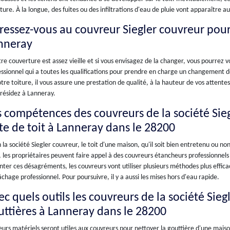
ture. À la longue, des fuites ou des infiltrations d'eau de pluie vont apparaître 
ressez-vous au couvreur Siegler couvreur pou
nneray
tre couverture est assez vieille et si vous envisagez de la changer, vous pourrez 
ssionnel qui a toutes les qualifications pour prendre en charge un changement de 
tre toiture, il vous assure une prestation de qualité, à la hauteur de vos attentes
résidez à Lanneray.
s compétences des couvreurs de la société Sie
ite de toit à Lanneray dans le 28200
 la société Siegler couvreur, le toit d'une maison, qu'il soit bien entretenu ou n
, les propriétaires peuvent faire appel à des couvreurs étancheurs professionnel
nter ces désagréments, les couvreurs vont utiliser plusieurs méthodes plus efficace
chage professionnel. Pour poursuivre, il y a aussi les mises hors d'eau rapide.
c quels outils les couvreurs de la société Sieg
uttières à Lanneray dans le 28200
eurs matériels seront utiles aux couvreurs pour nettoyer la gouttière d'une maison 