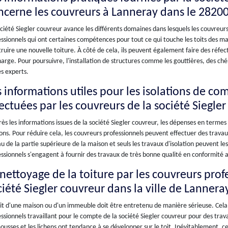
ncerne les couvreurs à Lanneray dans le 2820
ciété Siegler couvreur avance les différents domaines dans lesquels les couvreurs pe
ssionnels qui ont certaines compétences pour tout ce qui touche les toits des ma
ruire une nouvelle toiture. À côté de cela, ils peuvent également faire des réfec
arge. Pour poursuivre, l'installation de structures comme les gouttières, des ch
s experts.
s informations utiles pour les isolations de co
fectuées par les couvreurs de la société Siegle
ès les informations issues de la société Siegler couvreur, les dépenses en termes
ns. Pour réduire cela, les couvreurs professionnels peuvent effectuer des travaux
u de la partie supérieure de la maison et seuls les travaux d'isolation peuvent le
ssionnels s'engagent à fournir des travaux de très bonne qualité en conformité a
 nettoyage de la toiture par les couvreurs prof
ciété Siegler couvreur dans la ville de Lannera
it d'une maison ou d'un immeuble doit être entretenu de manière sérieuse. Cela 
ssionnels travaillant pour le compte de la société Siegler couvreur pour des tra
ousses et les lichens ont tendance à se développer sur le toit. Inévitablement, ces