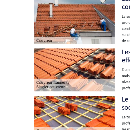
co
La so
profe
const
surch
de ce
Le
ef
D'apr
maiso
nivea
profe
Le
so
Le to
profe
les m