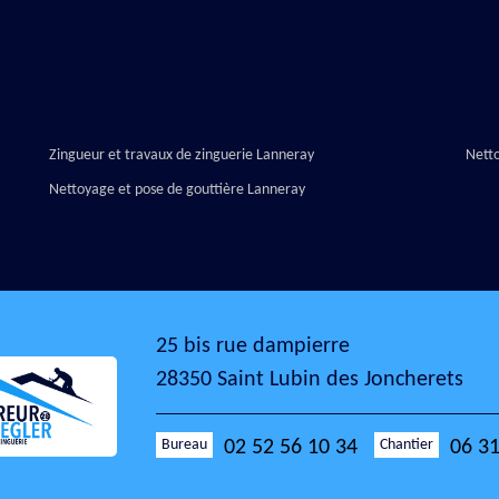
Zingueur et travaux de zinguerie Lanneray
Nett
Nettoyage et pose de gouttière Lanneray
25 bis rue dampierre
28350 Saint Lubin des Joncherets
Bureau
Chantier
02 52 56 10 34
06 31