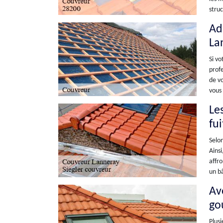
struc
Ad
La
Si vo
profe
de vo
vous 
Le
fu
Selon
Ainsi
affro
un bâ
Ave
go
Plusi