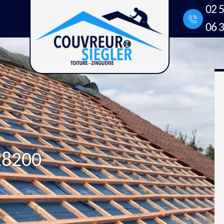
02 5
06 3
28200