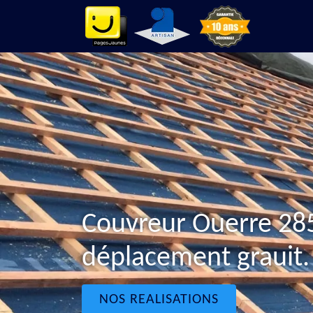
Couvreur Ouerre 28
déplacement grauit.
NOS REALISATIONS