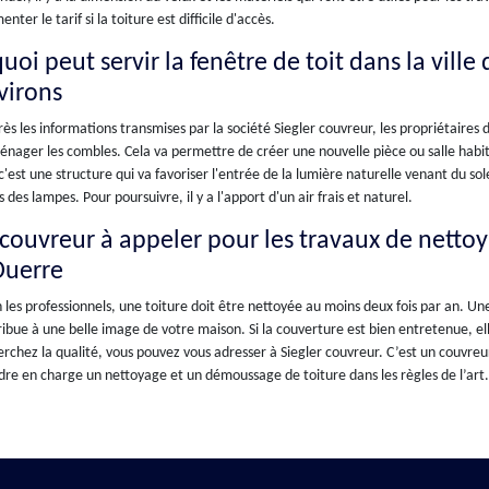
nter le tarif si la toiture est difficile d'accès.
uoi peut servir la fenêtre de toit dans la vill
virons
ès les informations transmises par la société Siegler couvreur, les propriétair
nager les combles. Cela va permettre de créer une nouvelle pièce ou salle habitabl
 c'est une structure qui va favoriser l'entrée de la lumière naturelle venant du so
s des lampes. Pour poursuivre, il y a l'apport d'un air frais et naturel.
 couvreur à appeler pour les travaux de netto
Ouerre
 les professionnels, une toiture doit être nettoyée au moins deux fois par an. U
ibue à une belle image de votre maison. Si la couverture est bien entretenue, ell
rchez la qualité, vous pouvez vous adresser à Siegler couvreur. C’est un couvreur
re en charge un nettoyage et un démoussage de toiture dans les règles de l’art.