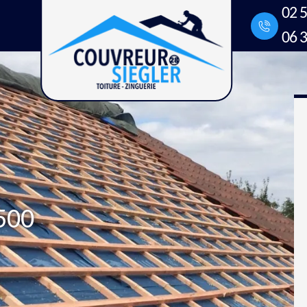
02 5
06 3
500