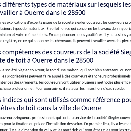
s différents types de matériaux sur lesquels le
availler à Ouerre dans le 28500
 les explications d'experts issues de la société Siegler couvreur, les couvreurs prof
lusieurs types de matériaux. En effet, en ce qui concerne les travaux de zinguerie
minium et voire même le bois. En ce qui concerne les gouttières, il y a aussi les g
registre, en ce qui concerne les chéneaux, ils peuvent travailler avec des pierre
s compétences des couvreurs de la société Sie
ite de toit à Ouerre dans le 28500
 la société Siegler couvreur, le toit d'une maison, qu'il soit bien entretenu ou n
, les propriétaires peuvent faire appel à des couvreurs étancheurs professionnel
nter ces désagréments, les couvreurs vont utiliser plusieurs méthodes plus efficace
chage professionnel. Pour poursuivre, il y a aussi les mises hors d'eau rapide.
 indices qui sont utilisés comme référence pour
êtres de toit dans la ville de Ouerre
ouvreurs-zingueurs professionnels qui sont au service de la société Siegler couvre
es pour la fixation du prix de l'installation des velux. En premier lieu, il y a les 
nuer, il y a la dimension du velux et les matériels qui vont être utiles pour les tr