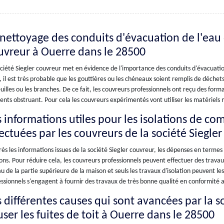
 nettoyage des conduits d'évacuation de l'eau d
uvreur à Ouerre dans le 28500
ciété Siegler couvreur met en évidence de l'importance des conduits d'évacuation
, il est très probable que les gouttières ou les chéneaux soient remplis de déch
euilles ou les branches. De ce fait, les couvreurs professionnels ont reçu des form
nts obstruant. Pour cela les couvreurs expérimentés vont utiliser les matériels 
s informations utiles pour les isolations de co
fectuées par les couvreurs de la société Siegle
ès les informations issues de la société Siegler couvreur, les dépenses en termes
ns. Pour réduire cela, les couvreurs professionnels peuvent effectuer des travaux
u de la partie supérieure de la maison et seuls les travaux d'isolation peuvent le
ssionnels s'engagent à fournir des travaux de très bonne qualité en conformité a
s différentes causes qui sont avancées par la 
user les fuites de toit à Ouerre dans le 28500