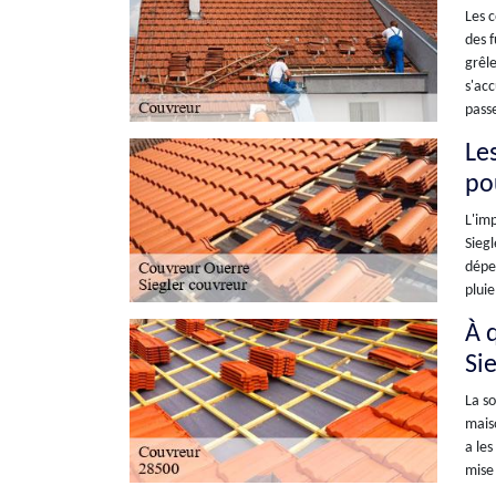
Les c
des f
grêle
s'acc
passe
Le
po
L'imp
Siegl
dépen
pluie
À 
Si
La so
maiso
a les
mise 