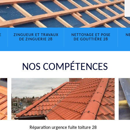
E
ZINGUEUR ET TRAVAUX
NETTOYAGE ET POSE
N
DE ZINGUERIE 28
DE GOUTTIÈRE 28
NOS COMPÉTENCES
Réparation urgence fuite toiture 28