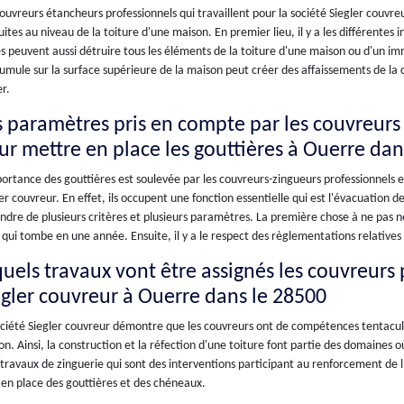
ouvreurs étancheurs professionnels qui travaillent pour la société Siegler couvr
uites au niveau de la toiture d'une maison. En premier lieu, il y a les différentes
s peuvent aussi détruire tous les éléments de la toiture d'une maison ou d'un imme
umule sur la surface supérieure de la maison peut créer des affaissements de la
r.
s paramètres pris en compte par les couvreurs 
ur mettre en place les gouttières à Ouerre dan
ortance des gouttières est soulevée par les couvreurs-zingueurs professionnels e
er couvreur. En effet, ils occupent une fonction essentielle qui est l'évacuation de
dre de plusieurs critères et plusieurs paramètres. La première chose à ne pas né
 qui tombe en une année. Ensuite, il y a le respect des règlementations relative
quels travaux vont être assignés les couvreurs 
egler couvreur à Ouerre dans le 28500
ciété Siegler couvreur démontre que les couvreurs ont de compétences tentacula
n. Ainsi, la construction et la réfection d'une toiture font partie des domaines où 
 travaux de zinguerie qui sont des interventions participant au renforcement de l
en place des gouttières et des chéneaux.