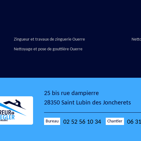
Zingueur et travaux de zinguerie Ouerre
Nett
Nettoyage et pose de gouttière Ouerre
25 bis rue dampierre
28350 Saint Lubin des Joncherets
Bureau
Chantier
02 52 56 10 34
06 31