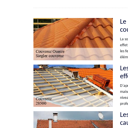
Le
co
La so
effet
les f
éléme
Le
ef
D'apr
maiso
nivea
profe
Le
ca