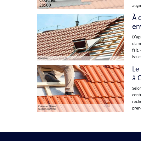
augme
À q
en
D'apr
d'amé
fait,
issue
Le
à 
Selon
contr
reche
prend