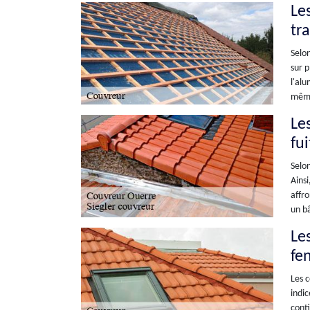
Le
tr
Selon
sur p
l'alu
même 
Le
fu
Selon
Ainsi
affro
un bâ
Les
fen
Les c
indic
conti