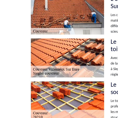
Su
Les c
matér
diffé
scies
Le
to
Avec 
de la
à Sie
règle
Le
so
Le to
profe
les m
struc