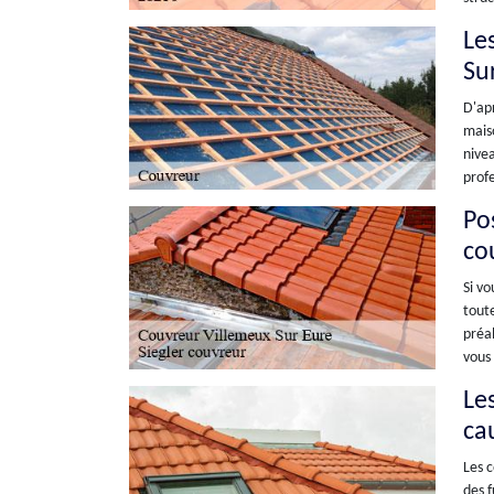
Le
Su
D'apr
maiso
nivea
profe
Po
co
Si vo
toute
préal
vous 
Le
ca
Les c
des f