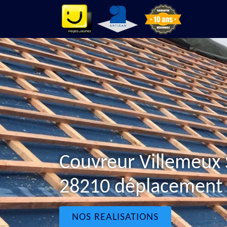
Couvreur Villemeux 
28210 déplacement g
NOS REALISATIONS