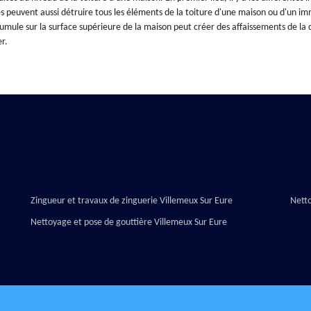
s peuvent aussi détruire tous les éléments de la toiture d'une maison ou d'un imme
umule sur la surface supérieure de la maison peut créer des affaissements de la
r.
Zingueur et travaux de zinguerie Villemeux Sur Eure
Nett
Nettoyage et pose de gouttière Villemeux Sur Eure