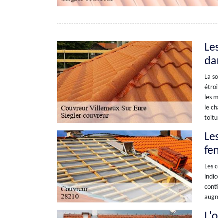
Le
da
La so
étroi
les m
le ch
toitu
Les
fen
Les c
indic
conti
augme
L'