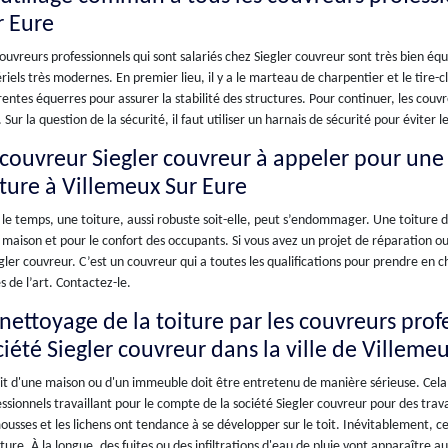
r Eure
ouvreurs professionnels qui sont salariés chez Siegler couvreur sont très bien équ
iels très modernes. En premier lieu, il y a le marteau de charpentier et le tire-c
rentes équerres pour assurer la stabilité des structures. Pour continuer, les couv
. Sur la question de la sécurité, il faut utiliser un harnais de sécurité pour éviter l
 couvreur Siegler couvreur à appeler pour un
iture à Villemeux Sur Eure
le temps, une toiture, aussi robuste soit-elle, peut s’endommager. Une toiture 
 maison et pour le confort des occupants. Si vous avez un projet de réparation 
gler couvreur. C’est un couvreur qui a toutes les qualifications pour prendre en
s de l’art. Contactez-le.
 nettoyage de la toiture par les couvreurs prof
ciété Siegler couvreur dans la ville de Villeme
it d'une maison ou d'un immeuble doit être entretenu de manière sérieuse. Cela 
ssionnels travaillant pour le compte de la société Siegler couvreur pour des tra
ousses et les lichens ont tendance à se développer sur le toit. Inévitablement, ces
ture. À la longue, des fuites ou des infiltrations d'eau de pluie vont apparaître 