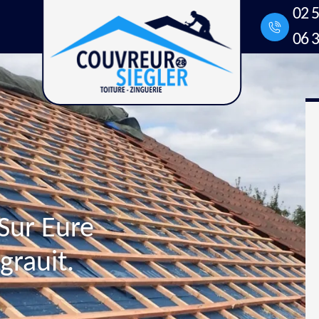
02 5
06 3
Sur Eure
rauit.