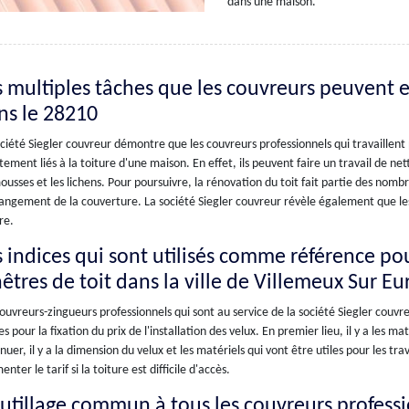
dans une maison.
s multiples tâches que les couvreurs peuvent 
ns le 28210
ciété Siegler couvreur démontre que les couvreurs professionnels qui travaillent
tement liés à la toiture d'une maison. En effet, ils peuvent faire un travail de n
ousses et les lichens. Pour poursuivre, la rénovation du toit fait partie des nom
angement de la couverture. La société Siegler couvreur révèle également que les
re.
 indices qui sont utilisés comme référence pour
êtres de toit dans la ville de Villemeux Sur Eu
ouvreurs-zingueurs professionnels qui sont au service de la société Siegler couvre
es pour la fixation du prix de l'installation des velux. En premier lieu, il y a les 
nuer, il y a la dimension du velux et les matériels qui vont être utiles pour les tr
nter le tarif si la toiture est difficile d'accès.
outillage commun à tous les couvreurs professi