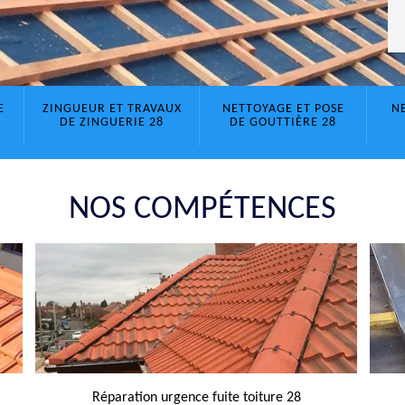
E
ZINGUEUR ET TRAVAUX
NETTOYAGE ET POSE
N
DE ZINGUERIE 28
DE GOUTTIÈRE 28
NOS COMPÉTENCES
Réparation urgence fuite toiture 28