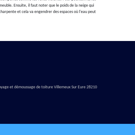
uble. Ensuite, il faut noter que le poids de la neige qui
 charpente et cela va engendrer des espaces où l'eau peut
oyage et démoussage de toiture Villemeux Sur Eure 28210