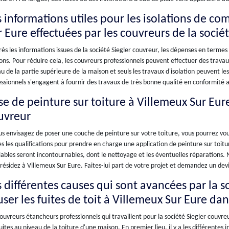
s informations utiles pour les isolations de co
r Eure effectuées par les couvreurs de la socié
ès les informations issues de la société Siegler couvreur, les dépenses en termes
ns. Pour réduire cela, les couvreurs professionnels peuvent effectuer des travaux
u de la partie supérieure de la maison et seuls les travaux d'isolation peuvent le
ssionnels s'engagent à fournir des travaux de très bonne qualité en conformité a
se de peinture sur toiture à Villemeux Sur Eure
uvreur
us envisagez de poser une couche de peinture sur votre toiture, vous pourrez vou
s les qualifications pour prendre en charge une application de peinture sur toit
ables seront incontournables, dont le nettoyage et les éventuelles réparations. N
résidez à Villemeux Sur Eure. Faites-lui part de votre projet et demandez un devi
s différentes causes qui sont avancées par la 
user les fuites de toit à Villemeux Sur Eure da
ouvreurs étancheurs professionnels qui travaillent pour la société Siegler couvr
uites au niveau de la toiture d'une maison. En premier lieu, il y a les différentes