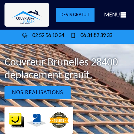
MENU
DEVIS GRATUIT
02 52 56 10 34
06 31 82 39 33
Couvreur Brunelles 28400
déplacement grauit.
NOS REALISATIONS