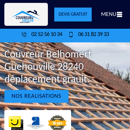
MENU
DEVIS GRATUIT
02 52 56 10 34
06 31 82 39 33
Couvreur Belhomert
Guehouville 28240
déplacement grauit.
NOS REALISATIONS