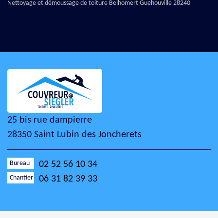
Nettoyage et démoussage de toiture Belhomert Guehouville 28240
25 bis rue dampierre
28350 Saint Lubin des Joncherets
Bureau
02 52 56 10 34
Chantier
06 31 82 39 33