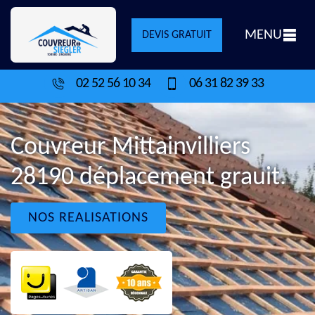
MENU
DEVIS GRATUIT
02 52 56 10 34
06 31 82 39 33
Couvreur Mittainvilliers
28190 déplacement grauit.
NOS REALISATIONS