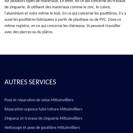
sur plusieurs types de matériaux. En effet, en ce qui concerne les travaux
de zinguerie, ils utilisent des matériaux comme le zinc, le cuivre,
l'aluminium et voire même le bois. En ce qui concerne les gouttières, il y a
aussi les gouttières fabriquées à partir de plastique ou de PVC. Dans ce
même registre, en ce qui concerne les chéneaux, ils peuvent travailler
avec des pierres ou du plâtre.
AUTRES SERVICES
Pose et réparation de velux Mittainvilliers
Réparation urgence fuite toiture Mittainvilliers
Zingueur et travaux de zinguerie Mittainvilliers
Nettoyage et pose de gouttière Mittainvilliers