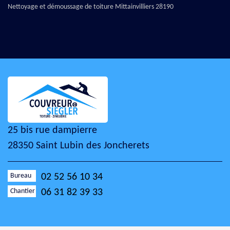
Nettoyage et démoussage de toiture Mittainvilliers 28190
25 bis rue dampierre
28350 Saint Lubin des Joncherets
Bureau
02 52 56 10 34
Chantier
06 31 82 39 33