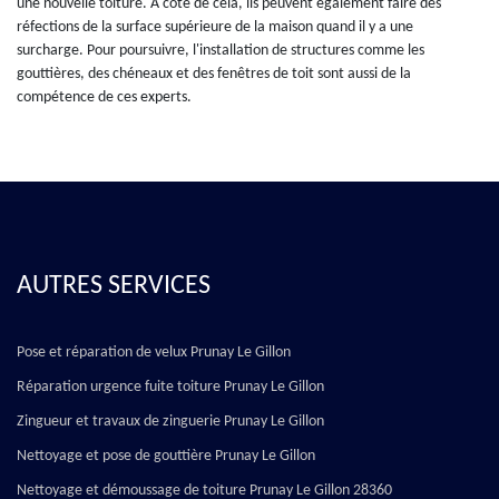
une nouvelle toiture. À côté de cela, ils peuvent également faire des
réfections de la surface supérieure de la maison quand il y a une
surcharge. Pour poursuivre, l'installation de structures comme les
gouttières, des chéneaux et des fenêtres de toit sont aussi de la
compétence de ces experts.
AUTRES SERVICES
Pose et réparation de velux Prunay Le Gillon
Réparation urgence fuite toiture Prunay Le Gillon
Zingueur et travaux de zinguerie Prunay Le Gillon
Nettoyage et pose de gouttière Prunay Le Gillon
Nettoyage et démoussage de toiture Prunay Le Gillon 28360