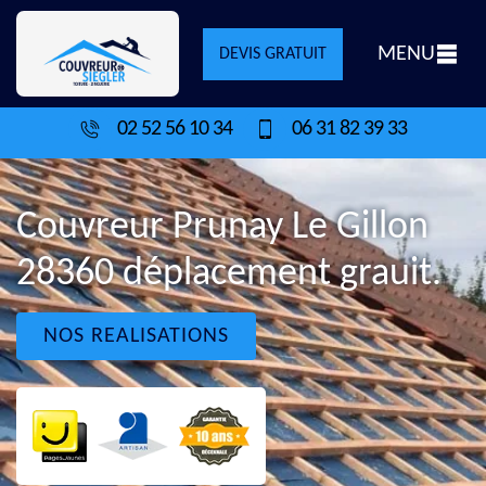
MENU
DEVIS GRATUIT
02 52 56 10 34
06 31 82 39 33
Couvreur Prunay Le Gillon
28360 déplacement grauit.
NOS REALISATIONS