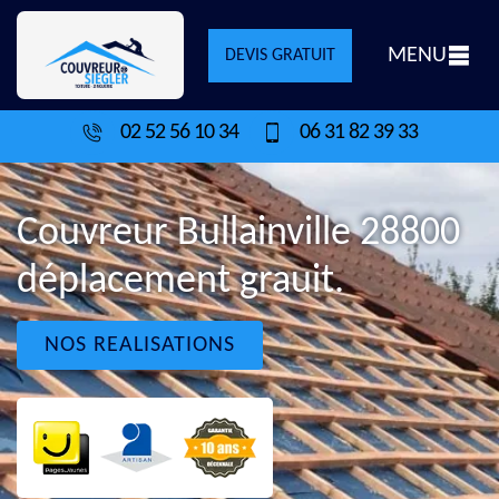
MENU
DEVIS GRATUIT
02 52 56 10 34
06 31 82 39 33
Couvreur Bullainville 28800
déplacement grauit.
NOS REALISATIONS