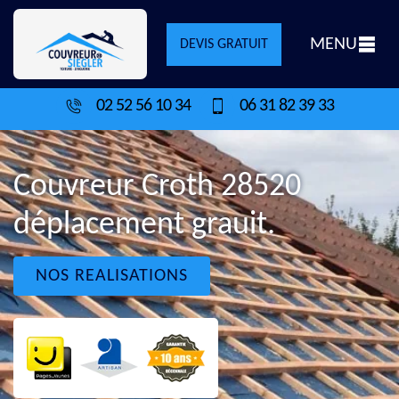
MENU
DEVIS GRATUIT
02 52 56 10 34
06 31 82 39 33
Couvreur Croth 28520
déplacement grauit.
NOS REALISATIONS