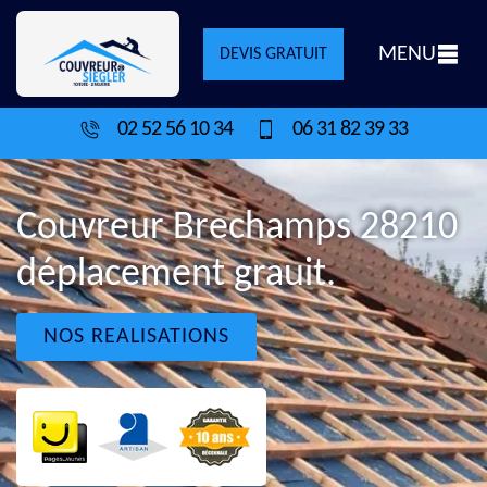
MENU
DEVIS GRATUIT
02 52 56 10 34
06 31 82 39 33
Couvreur Brechamps 28210
déplacement grauit.
NOS REALISATIONS