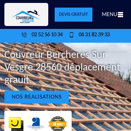
MENU
DEVIS GRATUIT
02 52 56 10 34
06 31 82 39 33
Couvreur Bercheres Sur
Vesgre 28560 déplacement
grauit.
NOS REALISATIONS