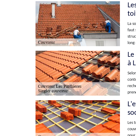
Les
to
La so
faut 
struc
long 
Le
à L
Selon
contr
reche
prend
L'
so
Les t
couvr
pour 