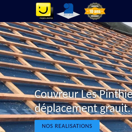
Couvreur Les Pinthi
déplacement grauit.
NOS REALISATIONS