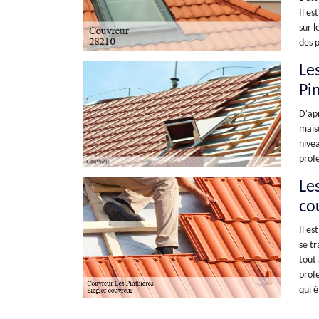
Il es
sur l
des 
Les
Pi
D'apr
maiso
nivea
profe
Les
co
Il es
se tr
tout 
profe
qui é