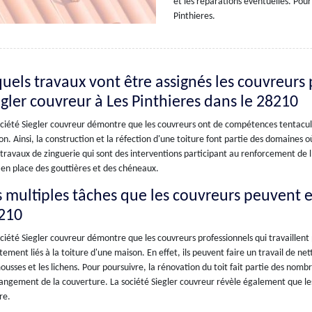
et les réparations éventuelles. Pour
Pinthieres.
quels travaux vont être assignés les couvreurs 
egler couvreur à Les Pinthieres dans le 28210
ciété Siegler couvreur démontre que les couvreurs ont de compétences tentacula
n. Ainsi, la construction et la réfection d'une toiture font partie des domaines où 
 travaux de zinguerie qui sont des interventions participant au renforcement de l
en place des gouttières et des chéneaux.
s multiples tâches que les couvreurs peuvent e
210
ciété Siegler couvreur démontre que les couvreurs professionnels qui travaillent
tement liés à la toiture d'une maison. En effet, ils peuvent faire un travail de n
ousses et les lichens. Pour poursuivre, la rénovation du toit fait partie des nom
angement de la couverture. La société Siegler couvreur révèle également que les
re.