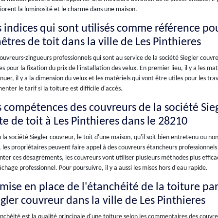
iorent la luminosité et le charme dans une maison.
 indices qui sont utilisés comme référence pour
êtres de toit dans la ville de Les Pinthieres
ouvreurs-zingueurs professionnels qui sont au service de la société Siegler couvre
es pour la fixation du prix de l'installation des velux. En premier lieu, il y a les 
nuer, il y a la dimension du velux et les matériels qui vont être utiles pour les tr
nter le tarif si la toiture est difficile d'accès.
s compétences des couvreurs de la société Sie
te de toit à Les Pinthieres dans le 28210
 la société Siegler couvreur, le toit d'une maison, qu'il soit bien entretenu ou n
, les propriétaires peuvent faire appel à des couvreurs étancheurs professionnel
nter ces désagréments, les couvreurs vont utiliser plusieurs méthodes plus efficace
chage professionnel. Pour poursuivre, il y a aussi les mises hors d'eau rapide.
mise en place de l'étanchéité de la toiture par
gler couvreur dans la ville de Les Pinthieres
nchéité est la qualité principale d'une toiture selon les commentaires des couvre