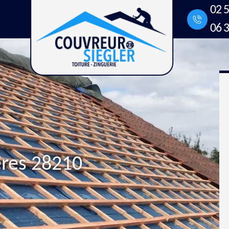
02 5
06 3
eres 28210