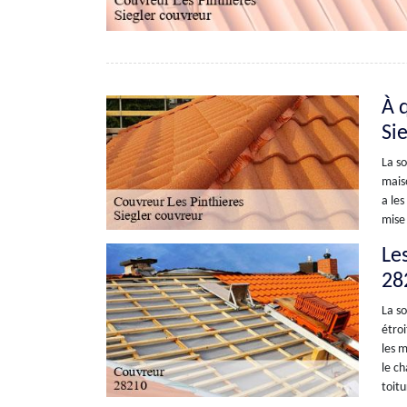
À 
Si
La so
maiso
a les
mise 
Le
28
La so
étroi
les m
le ch
toitu