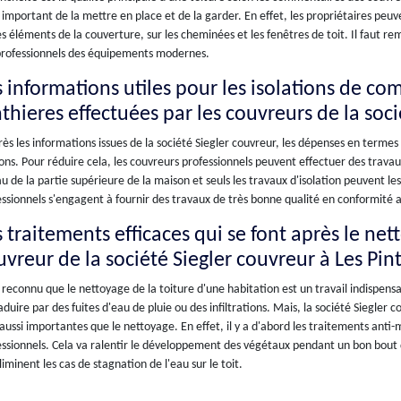
t important de la mettre en place et de la garder. En effet, les propriétaires peuv
es éléments de la couverture, sur les cheminées et les fenêtres de toit. Il faut r
professionnels des équipements modernes.
 informations utiles pour les isolations de com
nthieres effectuées par les couvreurs de la soc
ès les informations issues de la société Siegler couvreur, les dépenses en termes
ns. Pour réduire cela, les couvreurs professionnels peuvent effectuer des travaux
u de la partie supérieure de la maison et seuls les travaux d'isolation peuvent le
ssionnels s'engagent à fournir des travaux de très bonne qualité en conformité a
 traitements efficaces qui se font après le net
uvreur de la société Siegler couvreur à Les Pin
t reconnu que le nettoyage de la toiture d'une habitation est un travail indispensa
aduire par des fuites d'eau de pluie ou des infiltrations. Mais, la société Siegler 
aussi importantes que le nettoyage. En effet, il y a d'abord les traitements anti
ssionnels. Cela va ralentir le développement des végétaux pendant un bon bout de
liminent les cas de stagnation de l'eau sur le toit.