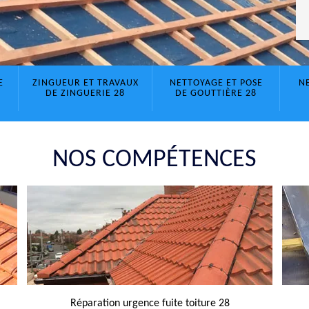
E
ZINGUEUR ET TRAVAUX
NETTOYAGE ET POSE
N
DE ZINGUERIE 28
DE GOUTTIÈRE 28
NOS COMPÉTENCES
Réparation urgence fuite toiture 28