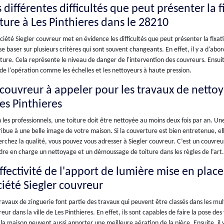
 différentes difficultés que peut présenter la 
iture à Les Pinthieres dans le 28210
ciété Siegler couvreur met en évidence les difficultés que peut présenter la fixati
se baser sur plusieurs critères qui sont souvent changeants. En effet, il y a d'abo
ture. Cela représente le niveau de danger de l'intervention des couvreurs. Ensuite,
de l'opération comme les échelles et les nettoyeurs à haute pression.
 couvreur à appeler pour les travaux de netto
es Pinthieres
 les professionnels, une toiture doit être nettoyée au moins deux fois par an. U
ibue à une belle image de votre maison. Si la couverture est bien entretenue, ell
rchez la qualité, vous pouvez vous adresser à Siegler couvreur. C’est un couvreur
re en charge un nettoyage et un démoussage de toiture dans les règles de l’art.
effectivité de l'apport de lumière mise en plac
ciété Siegler couvreur
ravaux de zinguerie font partie des travaux qui peuvent être classés dans les mu
eur dans la ville de Les Pinthieres. En effet, ils sont capables de faire la pose des
la maison peuvent aussi apporter une meilleure aération de la pièce. Ensuite, il y