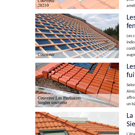
amél
Les
fen
Les c
indic
conti
augme
Le
fui
Selon
Ainsi
affro
un bâ
La 
Sie
L'éta