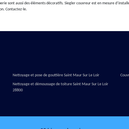
erie sont aussi des éléments décoratifs. Siegler couvreur est en mesure d’install
on. Contactez-le.
Nettoyage et pose de gouttière Saint Maur Sur Le Loir
Couvr
Nettoyage et démoussage de toiture Saint Maur Sur Le Loir
28800