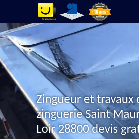
Zingueur et travaux 
zinguerie Saint Maur
Loir 28800 devis grat