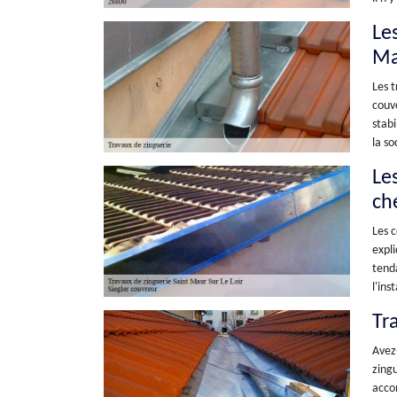
Le
Ma
Les t
couve
stabi
la so
Le
ch
Les c
expli
tenda
l'ins
Tr
Avez-
zingu
accom