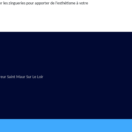
er les zingueries pour apporter de l’esthétisme à votre
eur Saint Maur Sur Le Loir