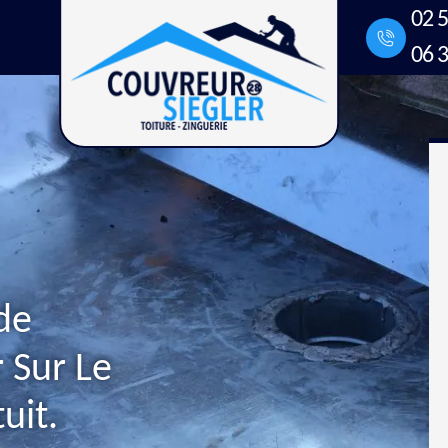
02 5
06 3
de
 Sur Le
uit.