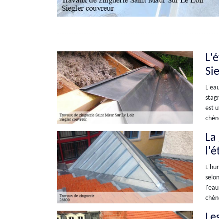
L'é
Si
L'eau
stagn
est u
chéne
La
l'
L'hu
selon
l'eau
chéne
Le