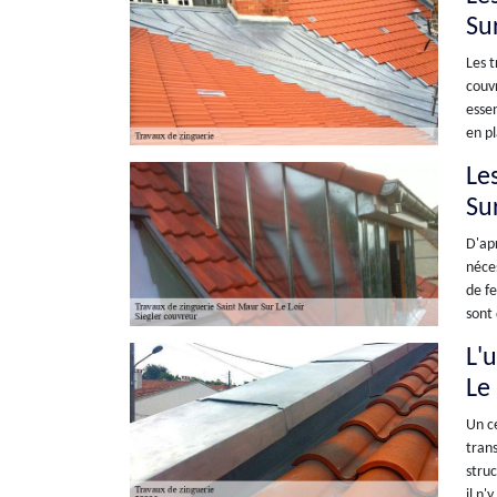
Su
Les t
couvr
essen
en pl
Le
Su
D'apr
néces
de fe
sont 
L'u
Le
Un ce
trans
struc
il n'