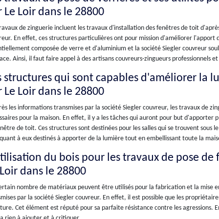
r Le Loir dans le 28800
ravaux de zinguerie incluent les travaux d'installation des fenêtres de toit d'aprè
eur. En effet, ces structures particulières ont pour mission d'améliorer l'apport 
tiellement composée de verre et d'aluminium et la société Siegler couvreur soul
ace. Ainsi, il faut faire appel à des artisans couvreurs-zingueurs professionnels 
s structures qui sont capables d'améliorer la l
r Le Loir dans le 28800
ès les informations transmises par la société Siegler couvreur, les travaux de zi
saires pour la maison. En effet, il y a les tâches qui auront pour but d'apporter p
nêtre de toit. Ces structures sont destinées pour les salles qui se trouvent sous le t
quant à eux destinés à apporter de la lumière tout en embellissant toute la mais
tilisation du bois pour les travaux de pose de 
 Loir dans le 28800
rtain nombre de matériaux peuvent être utilisés pour la fabrication et la mise en
mises par la société Siegler couvreur. En effet, il est possible que les propriétai
ture. Cet élément est réputé pour sa parfaite résistance contre les agressions. E
y a rien à ajouter et à critiquer.