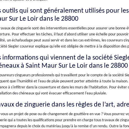
s outils qui sont généralement utilisés pour les
ur Sur Le Loir dans le 28800
ravaux de zinguerie sont des interventions essentielles pour assurer une bonne é
rture. Pour effectuer les tâches, il faut d'abord utiliser une échelle pour pouvoi
lité, un échafaudage peut aussi servir et dans les cas extrêmes, les couvreurs-zin
ciété Siegler couvreur explique qu'elle est obligée de mettre à la disposition des
s informations qui viennent de la société Sieg
éneaux à Saint Maur Sur Le Loir dans le 28800
ouvreurs-zingueurs professionnels qui travaillent pour le compte de la société Sie
quent que l'humidité et l'eau de pluie peuvent porter atteinte à toute la maison.
nce à s'infiltrer dans la couverture et dans les murs de l'habitation. Pour éviter c
tallation des chéneaux qui vont évacuer efficacement l'eau pluviale.
avaux de zinguerie dans les règles de l’art, adr
vous un projet de pose ou de changement de gouttière en vue ? Vous pourrez vou
erie qui a toutes les qualifications pour prendre en charge tous travaux de zingue
pagnera depuis le choix du matériau jusqu’à la remise d’un rendu. Outre la fonct