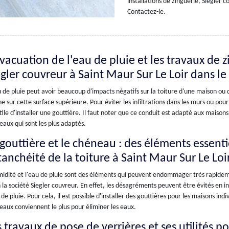
installations de zinguerie, Siegler 
Contactez-le.
vacuation de l'eau de pluie et les travaux de z
egler couvreur à Saint Maur Sur Le Loir dans l
 de pluie peut avoir beaucoup d'impacts négatifs sur la toiture d'une maison ou 
e sur cette surface supérieure. Pour éviter les infiltrations dans les murs ou pour
tile d'installer une gouttière. Il faut noter que ce conduit est adapté aux maisons 
aux qui sont les plus adaptés.
 gouttière et le chéneau : des éléments essenti
étanchéité de la toiture à Saint Maur Sur Le Lo
midité et l'eau de pluie sont des éléments qui peuvent endommager très rapidem
 la société Siegler couvreur. En effet, les désagréments peuvent être évités en i
 de pluie. Pour cela, il est possible d'installer des gouttières pour les maisons ind
aux conviennent le plus pour éliminer les eaux.
s travaux de pose de verrières et ses utilités 