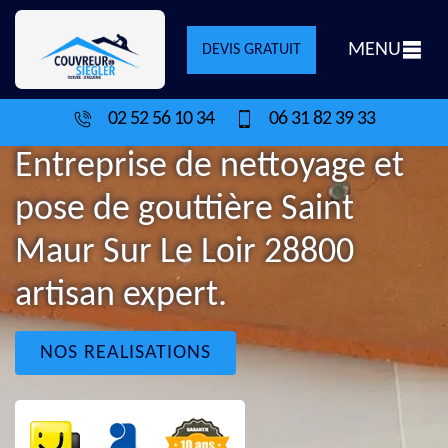
MENU
DEVIS GRATUIT
02 52 56 10 34
06 31 82 39 33
Entreprise de nettoyage et
pose de gouttière Saint
Maur Sur Le Loir 28800
artisan expert.
NOS REALISATIONS