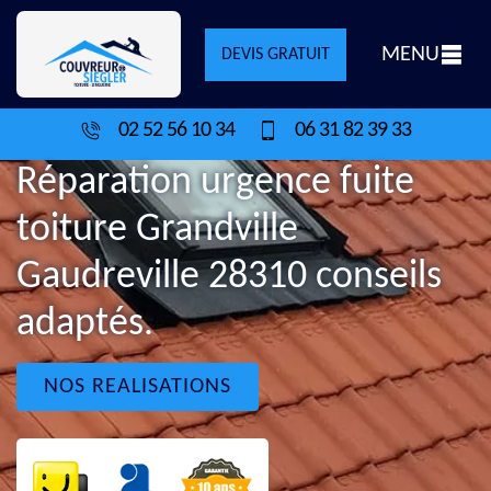
MENU
DEVIS GRATUIT
02 52 56 10 34
06 31 82 39 33
Réparation urgence fuite
toiture Grandville
Gaudreville 28310 conseils
adaptés.
NOS REALISATIONS