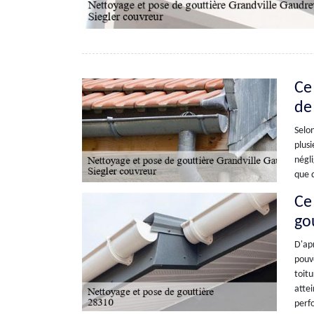
Ce
de
Selon
plusi
négli
que d
Ce 
go
D'apr
pouvo
toitu
attei
perfo