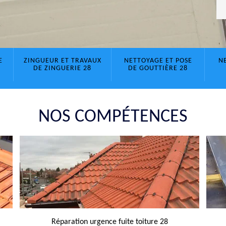
E
ZINGUEUR ET TRAVAUX
NETTOYAGE ET POSE
N
DE ZINGUERIE 28
DE GOUTTIÈRE 28
NOS COMPÉTENCES
Réparation urgence fuite toiture 28