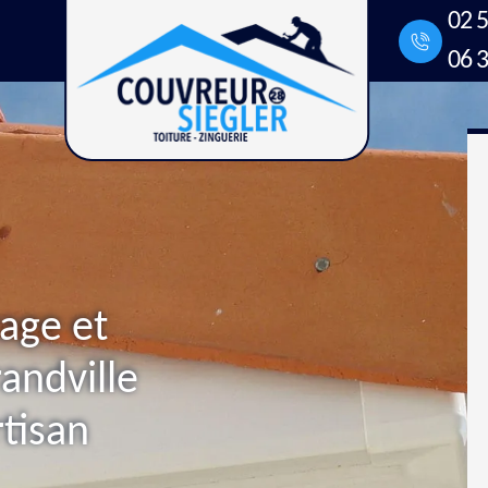
02 5
06 3
age et
andville
tisan