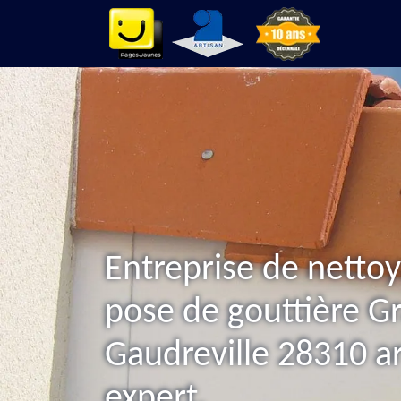
Entreprise de nettoy
pose de gouttière Gr
Gaudreville 28310 ar
expert.