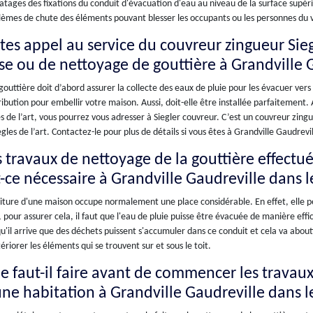
tages des fixations du conduit d'évacuation d'eau au niveau de la surface supéri
lèmes de chute des éléments pouvant blesser les occupants ou les personnes du v
ites appel au service du couvreur zingueur Sie
se ou de nettoyage de gouttière à Grandville 
outtière doit d’abord assurer la collecte des eaux de pluie pour les évacuer vers 
ibution pour embellir votre maison. Aussi, doit-elle être installée parfaitement.
s de l’art, vous pourrez vous adresser à Siegler couvreur. C’est un couvreur zing
ègles de l’art. Contactez-le pour plus de détails si vous êtes à Grandville Gaudrevil
 travaux de nettoyage de la gouttière effectués
t-ce nécessaire à Grandville Gaudreville dans 
iture d'une maison occupe normalement une place considérable. En effet, elle pe
, pour assurer cela, il faut que l'eau de pluie puisse être évacuée de manière effic
qu'il arrive que des déchets puissent s'accumuler dans ce conduit et cela va a
ériorer les éléments qui se trouvent sur et sous le toit.
e faut-il faire avant de commencer les travaux
une habitation à Grandville Gaudreville dans l