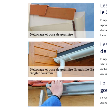
Le
le
D'apr
appel
du fa
Les c
Le
de
D'apr
sécur
évite
en sa
La
go
La so
du ne