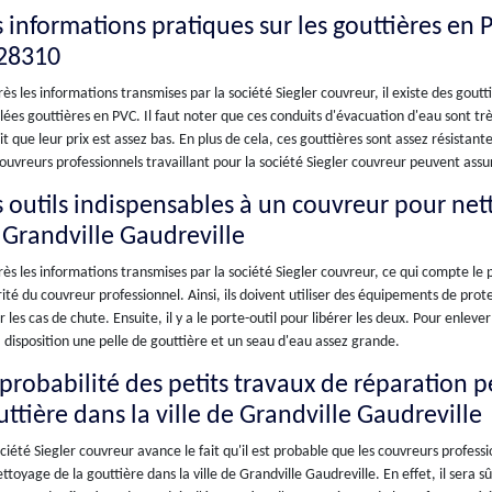
s informations pratiques sur les gouttières en
 28310
ès les informations transmises par la société Siegler couvreur, il existe des goutti
ées gouttières en PVC. Il faut noter que ces conduits d'évacuation d'eau sont trè
it que leur prix est assez bas. En plus de cela, ces gouttières sont assez résistan
ouvreurs professionnels travaillant pour la société Siegler couvreur peuvent assur
s outils indispensables à un couvreur pour nett
 Grandville Gaudreville
ès les informations transmises par la société Siegler couvreur, ce qui compte le 
ité du couvreur professionnel. Ainsi, ils doivent utiliser des équipements de pro
r les cas de chute. Ensuite, il y a le porte-outil pour libérer les deux. Pour enlever
 disposition une pelle de gouttière et un seau d'eau assez grande.
 probabilité des petits travaux de réparation 
uttière dans la ville de Grandville Gaudreville
ciété Siegler couvreur avance le fait qu'il est probable que les couvreurs profess
ttoyage de la gouttière dans la ville de Grandville Gaudreville. En effet, il sera