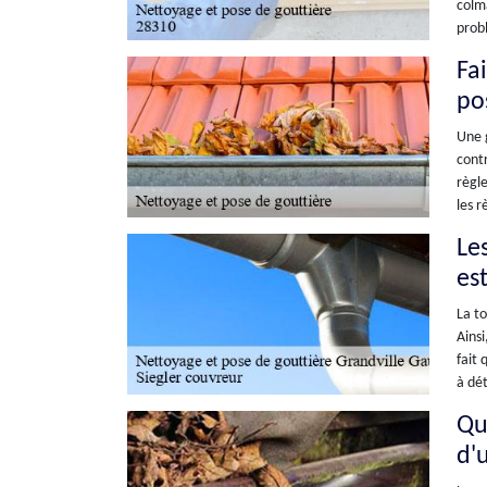
colma
prob
Fa
po
Une g
contr
règle
les r
Les
es
La to
Ainsi
fait 
à dét
Qu
d'