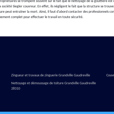
ropriétaires se trompent souvent sur le fait que le nettoyage de la gouttière est
a société Siegler couvreur. En effet, ils négligent le fait que la structure se trouv
ure peut entraîner la mort. Ainsi, il faut d'abord contacter des professionnels co
ement complet pour effectuer le travail en toute sécurité.
Zingueur et travaux de zinguerie Grandville Gaudreville
Couvr
Nettoyage et démoussage de toiture Grandville Gaudreville
28310