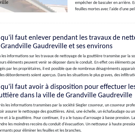
empêcher de basculer en arrière. En
feuilles mortes avec l'aide d'une pe
 qu'il faut enlever pendant les travaux de nett
 Grandville Gaudreville et ses environs
 les informations sur les travaux de nettoyage de la gouttière transmise par la 
eurs éléments peuvent venir se déposer dans le conduit. En effet ces éléments pe
gés par les propriétaires, il est possible que de nombreux désagréments apparaiss
es débordements soient aperçus. Dans les situations le plus graves, des infiltrat
qu'il faut avoir à disposition pour effectuer l
uttière dans la ville de Grandville Gaudreville
ès les informations transmises par la société Siegler couvreur, un couvreur prof
ir assurer le nettoyage des gouttières. Ainsi, une échelle, un échafaudage ou une 
re et à la gouttière. Pour continuer, il y a le tuyau d'arrosage à basse pression. 
ndre les moindres recoins du conduit d'évacuation. Un nettoyeur à haute pression 
rmants pour éliminer les feuilles et les branches.