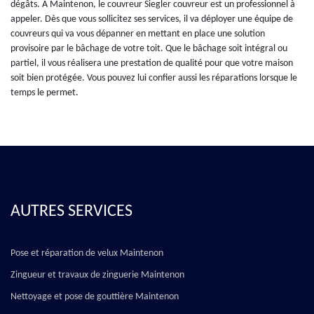
dégâts. A Maintenon, le couvreur Siegler couvreur est un professionnel à
appeler. Dès que vous sollicitez ses services, il va déployer une équipe de
couvreurs qui va vous dépanner en mettant en place une solution
provisoire par le bâchage de votre toit. Que le bâchage soit intégral ou
partiel, il vous réalisera une prestation de qualité pour que votre maison
soit bien protégée. Vous pouvez lui confier aussi les réparations lorsque le
temps le permet.
AUTRES SERVICES
Pose et réparation de velux Maintenon
Zingueur et travaux de zinguerie Maintenon
Nettoyage et pose de gouttière Maintenon